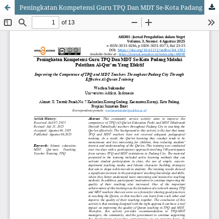
Peningkatan Kompetensi Guru TPQ Dan MDT Se-Kota Padang Melalui Pelatihan Al-Qur’an Yang Efektif