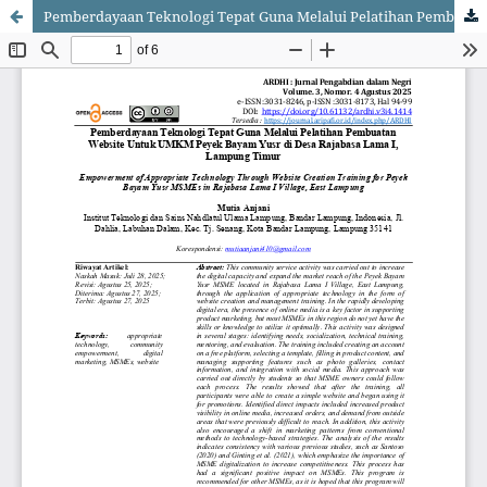
Pemberdayaan Teknologi Tepat Guna Melalui Pelatihan Pembuatan Website Untuk UMKM Peyek Bayam Yusr di Desa Rajabasa Lama I, Lampung Timur