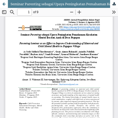
Seminar Parenting sebagai Upaya Peningkatan Pemahaman Kesehatan Mental Ibu dan Anak di Desa Pegagan