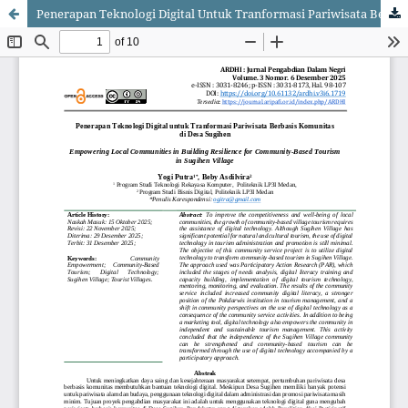
Penerapan Teknologi Digital Untuk Tranformasi Pariwisata Berbasis Komunitas di Desa Sugihen