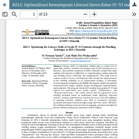
RELI: Optimalisasi Kemampuan Literasi Siswa Kelas IV–VI melalui Teknik Retelling di SDN 2 Demulih