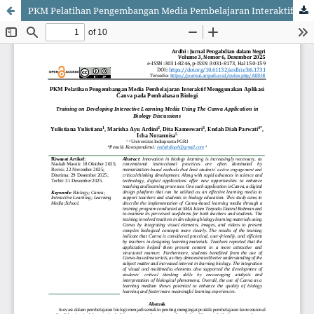
PKM Pelatihan Pengembangan Media Pembelajaran Interaktif Menggunakan Aplikasi Canva pada Pembahasan Biologi