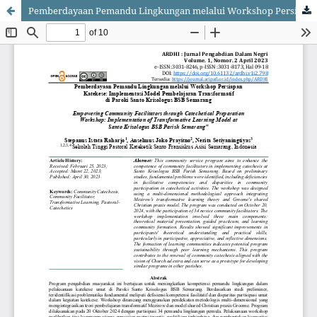
Pemberdayaan Pemandu Lingkungan melalui Workshop Persiapan Katekese: Implementasi Model Pembelajaran Transformatif di Paroki Santo Krisologus BSB Semarang