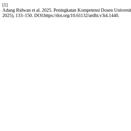
[1]
Adang Ridwan et al. 2025. Peningkatan Kompetensi Dosen Universi
2025), 133–150. DOI:https://doi.org/10.61132/ardhi.v3i4.1440.