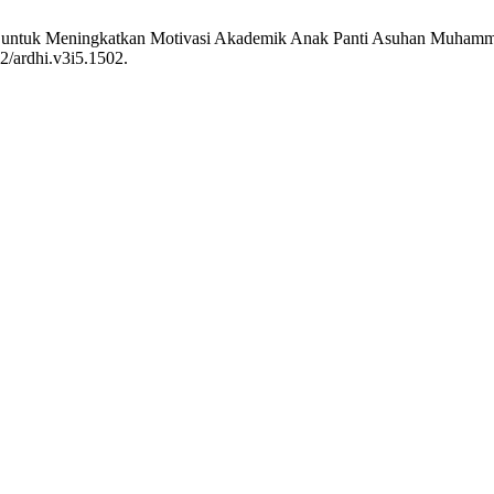
nomy untuk Meningkatkan Motivasi Akademik Anak Panti Asuhan Muha
32/ardhi.v3i5.1502.