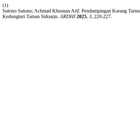
(1)
Sutono Sutono; Achmad Khusnan Arif. Pendampingan Karang Taruna
Kedungturi Taman Sidoarjo.
ARDHI
2025
,
3
, 220-227.