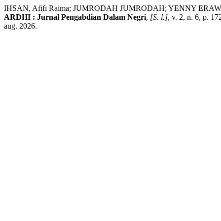
IHSAN, Afifi Raima; JUMRODAH JUMRODAH; YENNY ERAWATY. Pend
ARDHI : Jurnal Pengabdian Dalam Negri
,
[S. l.]
, v. 2, n. 6, p.
aug. 2026.