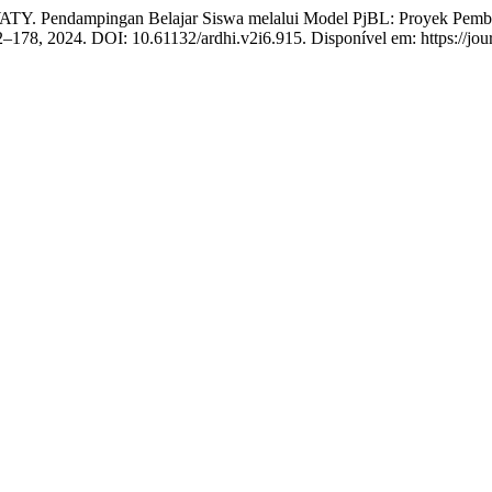
ampingan Belajar Siswa melalui Model PjBL: Proyek Pembuatan 
 172–178, 2024. DOI: 10.61132/ardhi.v2i6.915. Disponível em: https://jo