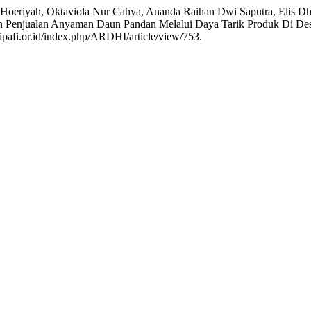
s Hoeriyah, Oktaviola Nur Cahya, Ananda Raihan Dwi Saputra, Elis D
n Penjualan Anyaman Daun Pandan Melalui Daya Tarik Produk Di De
ripafi.or.id/index.php/ARDHI/article/view/753.