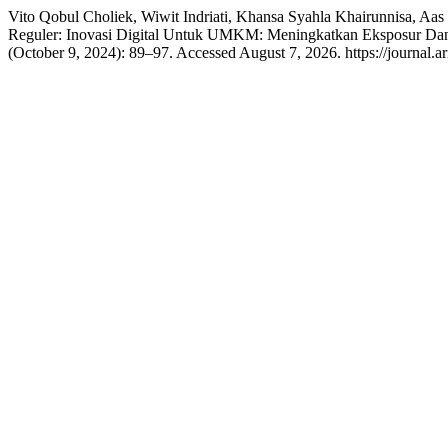
Vito Qobul Choliek, Wiwit Indriati, Khansa Syahla Khairunnisa, Aa
Reguler: Inovasi Digital Untuk UMKM: Meningkatkan Eksposur Da
(October 9, 2024): 89–97. Accessed August 7, 2026. https://journal.a