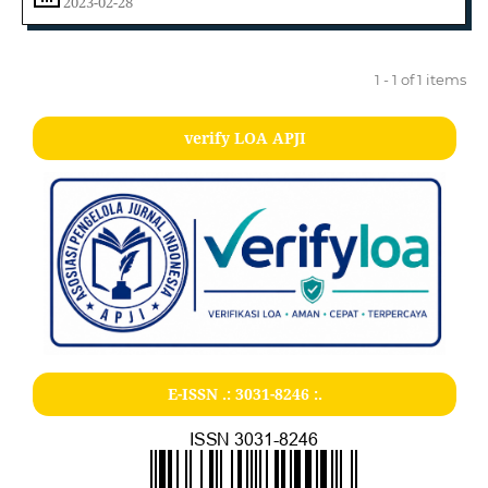
2023-02-28
1 - 1 of 1 items
verify LOA APJI
E-ISSN .:
3031-8246
:.