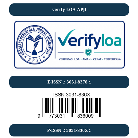
verify LOA APJI
E-ISSN .:
3031-8378
:.
P-ISSN .:
3031-836X
:.