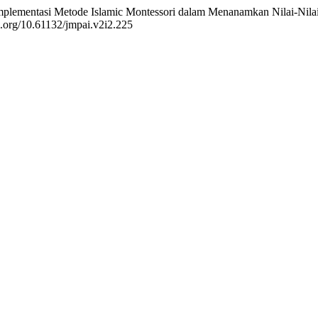
). Implementasi Metode Islamic Montessori dalam Menanamkan Nilai-Nil
oi.org/10.61132/jmpai.v2i2.225