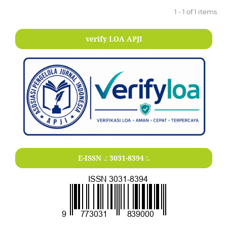
1 - 1 of 1 items
verify LOA APJI
E-ISSN .:
3031-8394
:.