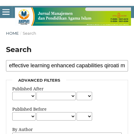
HOME
/
Search
Search
ADVANCED FILTERS
Published After
Published Before
By Author