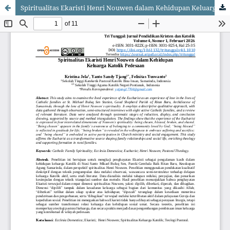
Spiritualitas Ekaristi Henri Nouwen dalam Kehidupan Keluarga Katolik Pedesaan