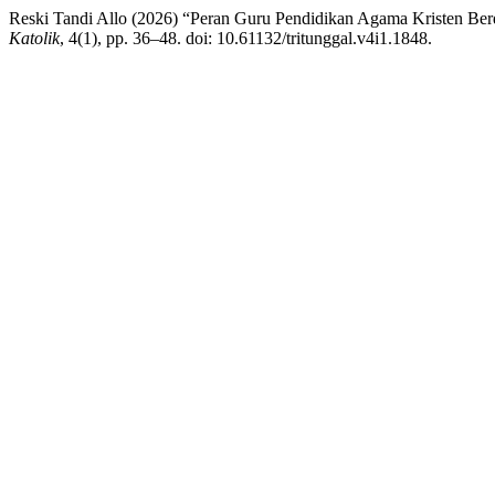
Reski Tandi Allo (2026) “Peran Guru Pendidikan Agama Kristen Be
Katolik
, 4(1), pp. 36–48. doi: 10.61132/tritunggal.v4i1.1848.