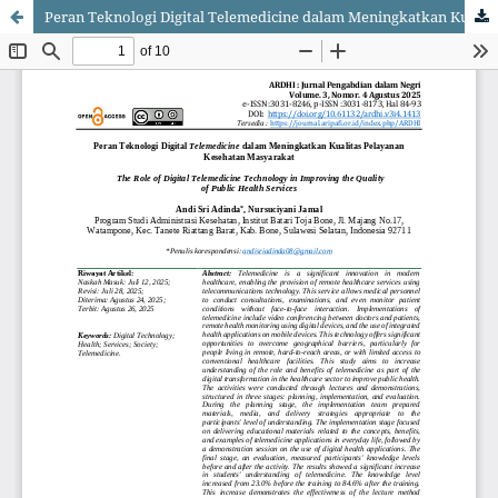
Peran Teknologi Digital Telemedicine dalam Meningkatkan Kualitas Pelayanan Kesehatan Masyarakat