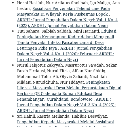
Herni Hasifah, Nur Arifatus Sholihah, Iga Maliga, Ana
Lestari,
Sosialisasi Pengenalan Telemdicine Pada
Masyarakat Di Wilayah Kerja Puskesmas Lopok
,
ARDHI : Jurnal Pengabdian Dalam Negri: Vol. 1 No. 4
(2023): ARDHI : Jurnal Pengabdian Dalam Negri
Tuti Sahara, Salbiah Salbiah, Mini Harianti,
Edukasi
Peningkatan Kemampuan Kader dalam Mengenali
Tanda Penyakit Infeksi Pascabencana di Desa
Beuringen Pidie Jaya
,
ARDHI : Jurnal Pengabdian
Dalam Negri: Vol. 4 No. 1 (2026): Februari: ARDHI :
Jurnal Pengabdian Dalam Negri
Nurul Faiqotuz Zakyyah, Masrurotus Sa’adah, Sekar
Farah Firdausi, Nurul Fitria, Alfian Nur Shidiq,
Mohammad Tohir Ali, Olyvia Zalianti, Nazhifah
Mildani Nuruddhuha, Nur Hidayat,
Peningkatan
Literasi Masyarakat Desa Melalui Perpustakaan Digital
Berbasis QR Code pada Rumah Edukasi Desa
Penambangan, Curahdami, Bondowoso
,
ARDHI :
Jurnal Pengabdian Dalam Negri: Vol. 3 No. 4 (2025):
ARDHI : Jurnal Pengabdian Dalam Negri
Sri Hainil, Rastria Meilanda, Habibie Deswilyaz,
Pengabdian Kepada Masyarakat Melalui Sosialisasi