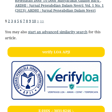
Kesehatan Door To Door Masyarakat Galang Baru
,
ARDHI : Jurnal Pengabdian Dalam Negri: Vol. 1 No. 1
(2023): ARDHI : Jurnal Pengabdian Dalam Negri
1
2
3
4
5
6
7
8
9
10
>
>>
You may also
start an advanced similarity search
for this
article.
verify LOA APJI
E-ISSN .:
3031-8246
:.