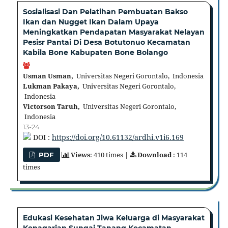
Sosialisasi Dan Pelatihan Pembuatan Bakso
Ikan dan Nugget Ikan Dalam Upaya
Meningkatkan Pendapatan Masyarakat Nelayan
Pesisr Pantai Di Desa Botutonuo Kecamatan
Kabila Bone Kabupaten Bone Bolango
Usman Usman,
Universitas Negeri Gorontalo, Indonesia
Lukman Pakaya,
Universitas Negeri Gorontalo,
Indonesia
Victorson Taruh,
Universitas Negeri Gorontalo,
Indonesia
13-24
DOI :
https://doi.org/10.61132/ardhi.v1i6.169
Views
: 410 times |
Download
: 114
PDF
times
Edukasi Kesehatan Jiwa Keluarga di Masyarakat
Kenagarian Sungai Tanang Kecamatan