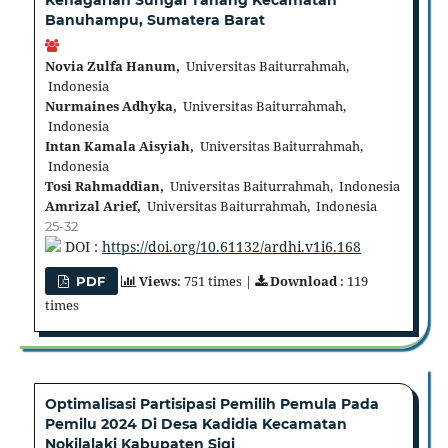
Banuhampu, Sumatera Barat
Novia Zulfa Hanum,
Universitas Baiturrahmah,
Indonesia
Nurmaines Adhyka,
Universitas Baiturrahmah,
Indonesia
Intan Kamala Aisyiah,
Universitas Baiturrahmah,
Indonesia
Tosi Rahmaddian,
Universitas Baiturrahmah, Indonesia
Amrizal Arief,
Universitas Baiturrahmah, Indonesia
25-32
DOI :
https://doi.org/10.61132/ardhi.v1i6.168
Views
: 751 times |
Download
: 119
PDF
times
Optimalisasi Partisipasi Pemilih Pemula Pada
Pemilu 2024 Di Desa Kadidia Kecamatan
Nokilalaki Kabupaten Sigi