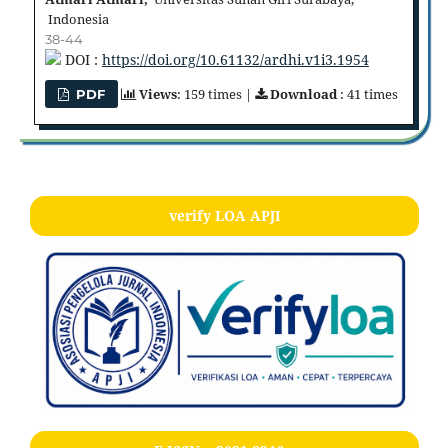
Indonesia
38-44
DOI :
https://doi.org/10.61132/ardhi.v1i3.1954
Views
: 159 times |
Download
: 41 times
PDF
verify LOA APJI