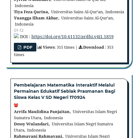
Indonesia
Tiya Feza Qarina,
Universitas Sains Al-Qur’an, Indonesia
Yuangga Ilham Akbar,
Universitas Sains Al-Qur’an,
Indonesia
01-12
DOI :
https://doi.org/10.61132/ardhi.v4i1.1859
Views
: 315 times |
Download
: 353
PDF
times
Pembelajaran Matematika Interaktif Melalui
Permainan Edukatif Seblak Prasmanan Bagi
Siswa Kelas V SD Negeri 170924
Arrifa Maulidina Panjaitan,
Universitas Islam Negri
Sumatra Utara, Indonesia
Dessy Wulandari,
Universitas Islam Negri Sumatra
Utara, Indonesia
Rahmayani Rahmayani,
Universitas Islam Negri