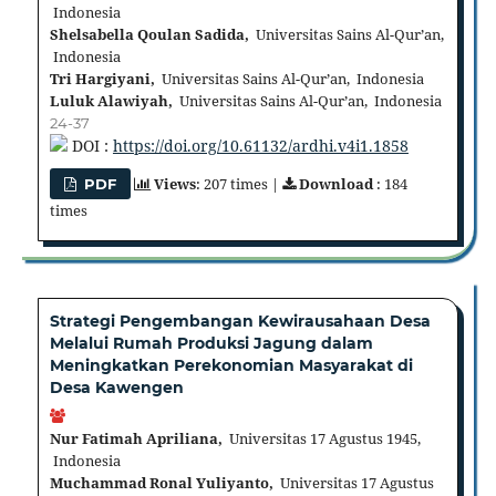
Indonesia
Shelsabella Qoulan Sadida,
Universitas Sains Al-Qur’an,
Indonesia
Tri Hargiyani,
Universitas Sains Al-Qur’an, Indonesia
Luluk Alawiyah,
Universitas Sains Al-Qur’an, Indonesia
24-37
DOI :
https://doi.org/10.61132/ardhi.v4i1.1858
Views
: 207 times |
Download
: 184
PDF
times
Strategi Pengembangan Kewirausahaan Desa
Melalui Rumah Produksi Jagung dalam
Meningkatkan Perekonomian Masyarakat di
Desa Kawengen
Nur Fatimah Apriliana,
Universitas 17 Agustus 1945,
Indonesia
Muchammad Ronal Yuliyanto,
Universitas 17 Agustus