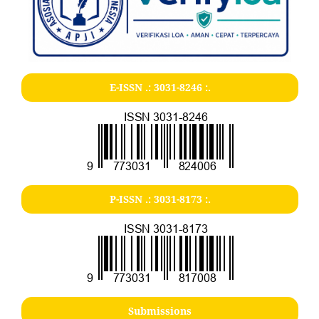
E-ISSN .:
3031-8246
:.
P-ISSN .:
3031-8173
:.
Submissions