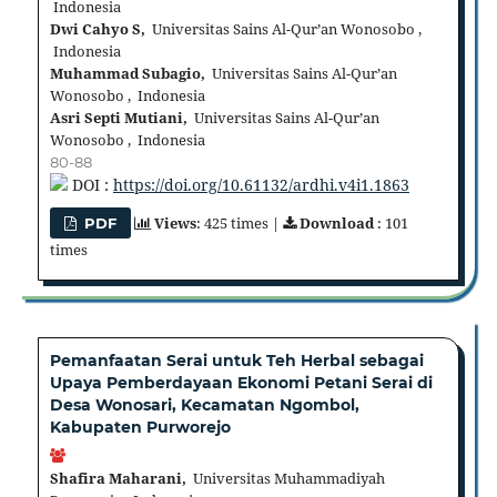
Indonesia
Dwi Cahyo S,
Universitas Sains Al-Qur’an Wonosobo ,
Indonesia
Muhammad Subagio,
Universitas Sains Al-Qur’an
Wonosobo , Indonesia
Asri Septi Mutiani,
Universitas Sains Al-Qur’an
Wonosobo , Indonesia
80-88
DOI :
https://doi.org/10.61132/ardhi.v4i1.1863
Views
: 425 times |
Download
: 101
PDF
times
Pemanfaatan Serai untuk Teh Herbal sebagai
Upaya Pemberdayaan Ekonomi Petani Serai di
Desa Wonosari, Kecamatan Ngombol,
Kabupaten Purworejo
Shafira Maharani,
Universitas Muhammadiyah