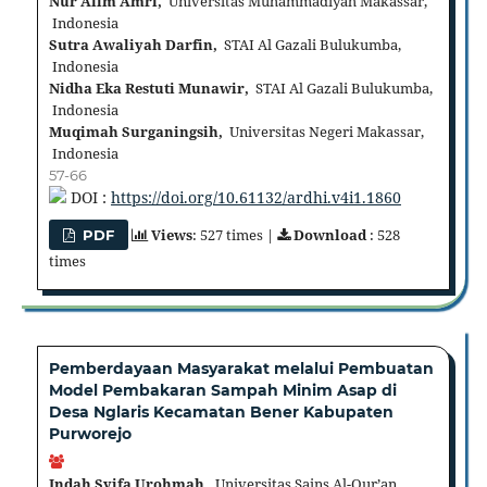
Nur Alim Amri,
Universitas Muhammadiyah Makassar,
Indonesia
Sutra Awaliyah Darfin,
STAI Al Gazali Bulukumba,
Indonesia
Nidha Eka Restuti Munawir,
STAI Al Gazali Bulukumba,
Indonesia
Muqimah Surganingsih,
Universitas Negeri Makassar,
Indonesia
57-66
DOI :
https://doi.org/10.61132/ardhi.v4i1.1860
Views
: 527 times |
Download
: 528
PDF
times
Pemberdayaan Masyarakat melalui Pembuatan
Model Pembakaran Sampah Minim Asap di
Desa Nglaris Kecamatan Bener Kabupaten
Purworejo
Indah Syifa Urohmah,
Universitas Sains Al-Qur’an,