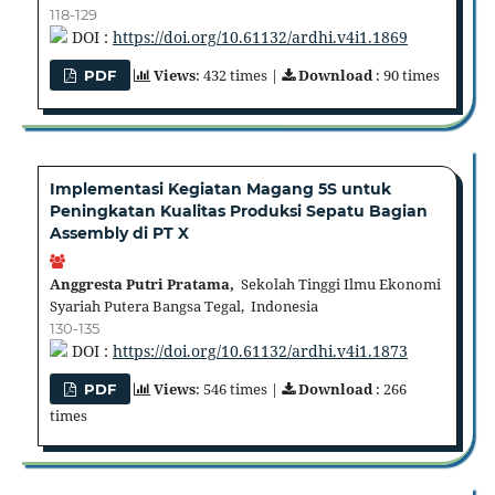
118-129
DOI :
https://doi.org/10.61132/ardhi.v4i1.1869
Views
: 432 times |
Download
: 90 times
PDF
Implementasi Kegiatan Magang 5S untuk
Peningkatan Kualitas Produksi Sepatu Bagian
Assembly di PT X
Anggresta Putri Pratama,
Sekolah Tinggi Ilmu Ekonomi
Syariah Putera Bangsa Tegal, Indonesia
130-135
DOI :
https://doi.org/10.61132/ardhi.v4i1.1873
Views
: 546 times |
Download
: 266
PDF
times