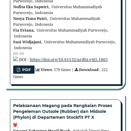
Purworejo, Indonesia
Nofita Eka Saputri,
Universitas Muhammadiyah
Purworejo, Indonesia
Nesya Tisna Putri,
Universitas Muhammadiyah
Purworejo, Indonesia
Fia Eviana,
Universitas Muhammadiyah Purworejo,
Indonesia
Susi Widjajani,
Universitas Muhammadiyah Purworejo,
Indonesia
89-99
DOI :
https://doi.org/10.61132/ardhi.v4i1.1865
Views
: 579 times |
Download
: 222
PDF
times
Pelaksanaan Magang pada Rangkaian Proses
Pengeleman Outsole (Rubber) dan Midsole
(Phylon) di Departemen Stockfit PT X
Isnaeni Zahrotun Maulidiyah,
Sekolah Tinggi Ilmu