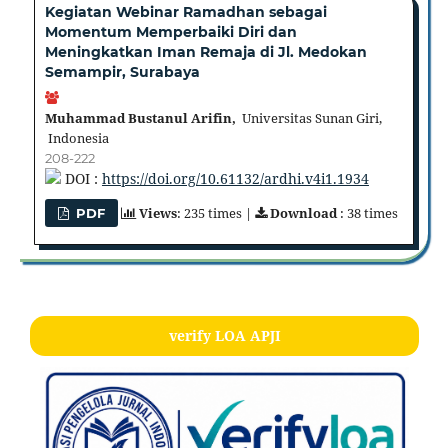
Kegiatan Webinar Ramadhan sebagai
Momentum Memperbaiki Diri dan
Meningkatkan Iman Remaja di Jl. Medokan
Semampir, Surabaya
Muhammad Bustanul Arifin,
Universitas Sunan Giri,
Indonesia
208-222
DOI :
https://doi.org/10.61132/ardhi.v4i1.1934
Views
: 235 times |
Download
: 38 times
PDF
verify LOA APJI