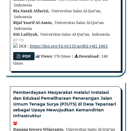
Indonesia
Ria Natali Alfarizi,
Universitas Sains Al-Qur’an,
Indonesia
Rijal Yasrif Al-Amin,
Universitas Sains Al-Qur’an,
Indonesia
Siti Lailiyah,
Universitas Sains Al-Qur’an, Indonesia
67-79
DOI :
https://doi.org/10.61132/ardhi.v4i1.1861
Views
: 576 times |
Download
: 140
PDF
times
Pemberdayaan Masyarakat melalui Instalasi
dan Edukasi Pemeliharaan Penerangan Jalan
Umum Tenaga Surya (PJUTS) di Desa Tepansari
sebagai Upaya Mewujudkan Kemandirian
Infrastruktur
Danang Isworo Wijayanto,
Universitas Sains Al-Qur’an