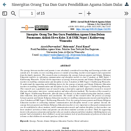
Sinergitas Orang Tua Dan Guru Pendidikan Agama Islam Dalam Penanaman Akhlak SIswa Kelas X di SMK Negeri 1 Kalibawang Wonosobo