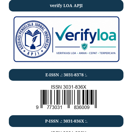
verify LOA APJI
E-ISSN .:
3031-8378
:.
P-ISSN .:
3031-836X
:.