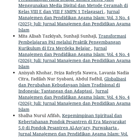
Menggunakan Media Digital dan Metode Ceramah di
Kelas VIII E dan VIII F SMPN 1 Telagasari
,
Jurnal
Manajemen dan Pendidikan Agama Islam: Vol. 3 No. 4
(2025): Juli: Jurnal Manajemen dan Pendidikan Agama
Islam
Mita Alisah Tazkiyah, Sunhaji Sunhaji,
Transformasi
Pembelajaran PAI melalui Praktik Pengembangan
Kurikulum di Era Merdeka Belajar
,
Jurnal
Manajemen dan Pendidikan Agama Islam: Vol. 4 No. 4
(2026): Juli: Jurnal Manajemen dan Pendidikan Agama
Islam
Anisyah Khohar, Feiza Rafeyfa Nawra, Lavania Nadia
Citra, Fadilah Nur Syabani, Abdul Fadhil,
Globalisasi
dan Perubahan Kebudayaan Islam Tradisional di
Indonesia: Tantangan dan Adaptasi
,
Jurnal
Manajemen dan Pendidikan Agama Islam: Vol. 4 No. 4
(2026): Juli: Jurnal Manajemen dan Pendidikan Agama
Islam
Shalha Nurul Afifah,
Kepemimpinan Spiritual dan
Kebertahanan Pondok Pesantren di Era Masyarakat
5.0 di Pondok Pesantren Al-Asy'ary, Purwakarta
,
Jurnal Manajemen dan Pendidikan Agama Islam: Vol.