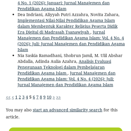
4 No. 1 (2026): Januari: Jurnal Manajemen dan
Pendidikan Agama Islam
Dea Indriani, Aliyyah Putri Azzahra, Novita Zahara,
Implementasi Nilai-Nilai Pendidikan Agama Islam
dalam Membentuk Karakter Religius Peserta Didik
Era Digital di Madrasah Tsanawiyah
,
Jurnal
Manajemen dan Pendidikan Agama Islam: Vol. 4 No. 4
(2026): Juli: Jurnal Manajemen dan Pendidikan Agama
Islam
Nia Saskia Ramadhani, Shobrun Jamil, M. Ulil Abshar
Abdalla, Adinda Aulia Azahra,
Analisis Evaluasi
Penggunaan Teknologi dalam Pembelajaran
Pendidikan Agama Islam
,
Jurnal Manajemen dan
Pendidikan Agama Islam: Vol. 4 No. 4 (2026): Juli:
Jurnal Manajemen dan Pendidikan Agama Islam
<<
<
1
2
3
4
5
6
7
8
9
10
>
>>
You may also
start an advanced similarity search
for this
article.