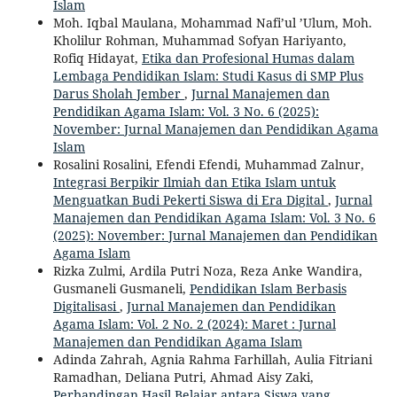
Islam
Moh. Iqbal Maulana, Mohammad Nafi’ul ’Ulum, Moh.
Kholilur Rohman, Muhammad Sofyan Hariyanto,
Rofiq Hidayat,
Etika dan Profesional Humas dalam
Lembaga Pendidikan Islam: Studi Kasus di SMP Plus
Darus Sholah Jember
,
Jurnal Manajemen dan
Pendidikan Agama Islam: Vol. 3 No. 6 (2025):
November: Jurnal Manajemen dan Pendidikan Agama
Islam
Rosalini Rosalini, Efendi Efendi, Muhammad Zalnur,
Integrasi Berpikir Ilmiah dan Etika Islam untuk
Menguatkan Budi Pekerti Siswa di Era Digital
,
Jurnal
Manajemen dan Pendidikan Agama Islam: Vol. 3 No. 6
(2025): November: Jurnal Manajemen dan Pendidikan
Agama Islam
Rizka Zulmi, Ardila Putri Noza, Reza Anke Wandira,
Gusmaneli Gusmaneli,
Pendidikan Islam Berbasis
Digitalisasi
,
Jurnal Manajemen dan Pendidikan
Agama Islam: Vol. 2 No. 2 (2024): Maret : Jurnal
Manajemen dan Pendidikan Agama Islam
Adinda Zahrah, Agnia Rahma Farhillah, Aulia Fitriani
Ramadhan, Deliana Putri, Ahmad Aisy Zaki,
Perbandingan Hasil Belajar antara Siswa yang