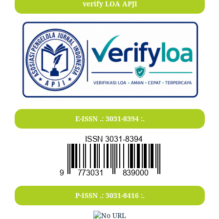
verify LOA APJI
E-ISSN .:
3031-8394
:.
P-ISSN .:
3031-8416
:.