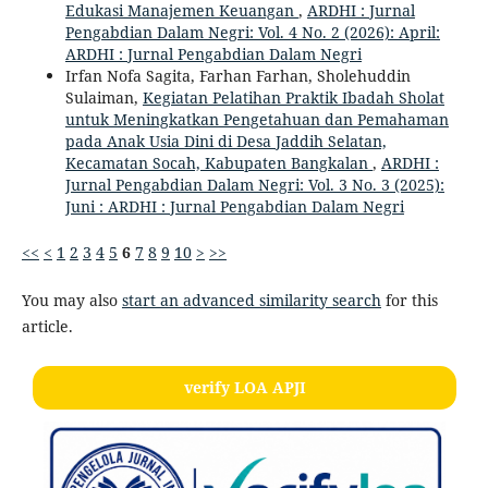
Edukasi Manajemen Keuangan
,
ARDHI : Jurnal
Pengabdian Dalam Negri: Vol. 4 No. 2 (2026): April:
ARDHI : Jurnal Pengabdian Dalam Negri
Irfan Nofa Sagita, Farhan Farhan, Sholehuddin
Sulaiman,
Kegiatan Pelatihan Praktik Ibadah Sholat
untuk Meningkatkan Pengetahuan dan Pemahaman
pada Anak Usia Dini di Desa Jaddih Selatan,
Kecamatan Socah, Kabupaten Bangkalan
,
ARDHI :
Jurnal Pengabdian Dalam Negri: Vol. 3 No. 3 (2025):
Juni : ARDHI : Jurnal Pengabdian Dalam Negri
<<
<
1
2
3
4
5
6
7
8
9
10
>
>>
You may also
start an advanced similarity search
for this
article.
verify LOA APJI