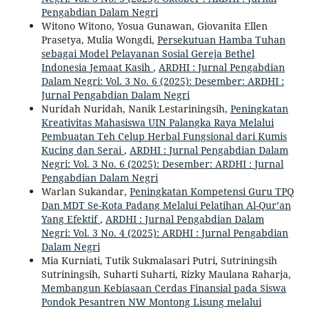
Pengabdian Dalam Negri
Witono Witono, Yosua Gunawan, Giovanita Ellen
Prasetya, Mulia Wongdi,
Persekutuan Hamba Tuhan
sebagai Model Pelayanan Sosial Gereja Bethel
Indonesia Jemaat Kasih
,
ARDHI : Jurnal Pengabdian
Dalam Negri: Vol. 3 No. 6 (2025): Desember: ARDHI :
Jurnal Pengabdian Dalam Negri
Nuridah Nuridah, Nanik Lestariningsih,
Peningkatan
Kreativitas Mahasiswa UIN Palangka Raya Melalui
Pembuatan Teh Celup Herbal Fungsional dari Kumis
Kucing dan Serai
,
ARDHI : Jurnal Pengabdian Dalam
Negri: Vol. 3 No. 6 (2025): Desember: ARDHI : Jurnal
Pengabdian Dalam Negri
Warlan Sukandar,
Peningkatan Kompetensi Guru TPQ
Dan MDT Se-Kota Padang Melalui Pelatihan Al-Qur’an
Yang Efektif
,
ARDHI : Jurnal Pengabdian Dalam
Negri: Vol. 3 No. 4 (2025): ARDHI : Jurnal Pengabdian
Dalam Negri
Mia Kurniati, Tutik Sukmalasari Putri, Sutriningsih
Sutriningsih, Suharti Suharti, Rizky Maulana Raharja,
Membangun Kebiasaan Cerdas Finansial pada Siswa
Pondok Pesantren NW Montong Lisung melalui