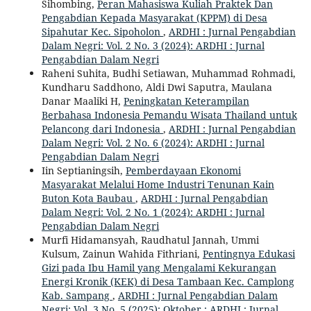
Sihombing,
Peran Mahasiswa Kuliah Praktek Dan
Pengabdian Kepada Masyarakat (KPPM) di Desa
Sipahutar Kec. Sipoholon
,
ARDHI : Jurnal Pengabdian
Dalam Negri: Vol. 2 No. 3 (2024): ARDHI : Jurnal
Pengabdian Dalam Negri
Raheni Suhita, Budhi Setiawan, Muhammad Rohmadi,
Kundharu Saddhono, Aldi Dwi Saputra, Maulana
Danar Maaliki H,
Peningkatan Keterampilan
Berbahasa Indonesia Pemandu Wisata Thailand untuk
Pelancong dari Indonesia
,
ARDHI : Jurnal Pengabdian
Dalam Negri: Vol. 2 No. 6 (2024): ARDHI : Jurnal
Pengabdian Dalam Negri
Iin Septianingsih,
Pemberdayaan Ekonomi
Masyarakat Melalui Home Industri Tenunan Kain
Buton Kota Baubau
,
ARDHI : Jurnal Pengabdian
Dalam Negri: Vol. 2 No. 1 (2024): ARDHI : Jurnal
Pengabdian Dalam Negri
Murfi Hidamansyah, Raudhatul Jannah, Ummi
Kulsum, Zainun Wahida Fithriani,
Pentingnya Edukasi
Gizi pada Ibu Hamil yang Mengalami Kekurangan
Energi Kronik (KEK) di Desa Tambaan Kec. Camplong
Kab. Sampang
,
ARDHI : Jurnal Pengabdian Dalam
Negri: Vol. 3 No. 5 (2025): Oktober : ARDHI : Jurnal