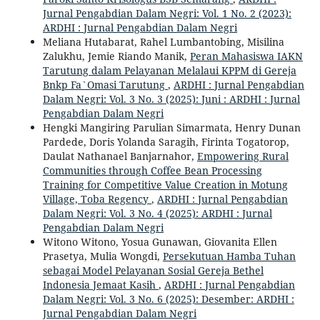
Jurnal Pengabdian Dalam Negri: Vol. 1 No. 2 (2023):
ARDHI : Jurnal Pengabdian Dalam Negri
Meliana Hutabarat, Rahel Lumbantobing, Misilina
Zalukhu, Jemie Riando Manik,
Peran Mahasiswa IAKN
Tarutung dalam Pelayanan Melalaui KPPM di Gereja
Bnkp Fa`Omasi Tarutung
,
ARDHI : Jurnal Pengabdian
Dalam Negri: Vol. 3 No. 3 (2025): Juni : ARDHI : Jurnal
Pengabdian Dalam Negri
Hengki Mangiring Parulian Simarmata, Henry Dunan
Pardede, Doris Yolanda Saragih, Firinta Togatorop,
Daulat Nathanael Banjarnahor,
Empowering Rural
Communities through Coffee Bean Processing
Training for Competitive Value Creation in Motung
Village, Toba Regency
,
ARDHI : Jurnal Pengabdian
Dalam Negri: Vol. 3 No. 4 (2025): ARDHI : Jurnal
Pengabdian Dalam Negri
Witono Witono, Yosua Gunawan, Giovanita Ellen
Prasetya, Mulia Wongdi,
Persekutuan Hamba Tuhan
sebagai Model Pelayanan Sosial Gereja Bethel
Indonesia Jemaat Kasih
,
ARDHI : Jurnal Pengabdian
Dalam Negri: Vol. 3 No. 6 (2025): Desember: ARDHI :
Jurnal Pengabdian Dalam Negri