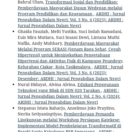
Bahrul Ulum,
Transformasi Sosial dan Pendidikan:
Pemberdayaan Masyarakat Dusun Wedegan melalui
Program Pendidikan dan Keagamaan
,
ARDHI : Jurnal
Pengabdian Dalam Negri: Vol. 3 No. 4 (2025): ARDHI :
Jurnal Pengabdian Dalam Negri
Ghaida Fauziah, Melti Yustika, Suci Indah Ramadani,
Euis Mira Mutiara, Suci Insani Dewi, Lintana Muthi
Nafila, Andy Muhhary,
Pemberdayaan Masyarakat
Melalui Program SERASI (Senam Raga Sehat, Cegah
Hipertensi) untuk Meningkatkan Pengetahuan
Hipertensi dan Aktivitas Fisik di Kampung Peundeuy,
Kelurahan Ciakar, Kota Tasikmalaya
,
ARDHI : Jurnal
Pengabdian Dalam Negri: Vol. 3 No. 6 (2025):
Desember: ARDHI : Jurnal Pengabdian Dalam Negri
Nurul Hidayat, Alvina Alvina,
Edukasi Penggunaan
Teknologi yang Bijak di SDN 020 Tarakan
,
ARDHI :
Jurnal Pengabdian Dalam Negri: Vol. 2 No. 6 (2024):
ARDHI : Jurnal Pengabdian Dalam Negri
Stepanus Istata Raharjo, Anselmus Joko Prayitno,
Nerita Setiyaningtiyas,
Pemberdayaan Pemandu
Lingkungan melalui Workshop Persiapan Katekese:
Implementasi Model Pembelajaran Transformatif di
Paroki Santo Krisologus BSB Semarang
,
ARDHI :