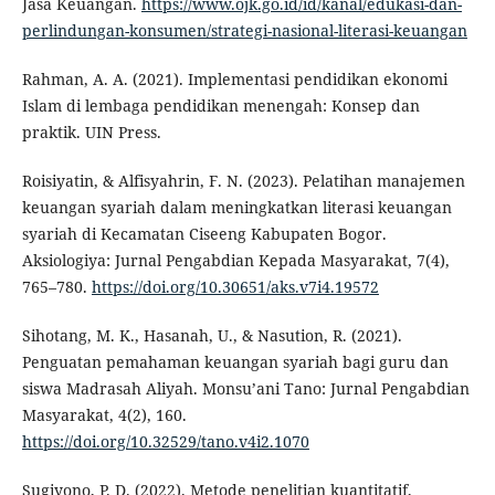
Jasa Keuangan.
https://www.ojk.go.id/id/kanal/edukasi-dan-
perlindungan-konsumen/strategi-nasional-literasi-keuangan
Rahman, A. A. (2021). Implementasi pendidikan ekonomi
Islam di lembaga pendidikan menengah: Konsep dan
praktik. UIN Press.
Roisiyatin, & Alfisyahrin, F. N. (2023). Pelatihan manajemen
keuangan syariah dalam meningkatkan literasi keuangan
syariah di Kecamatan Ciseeng Kabupaten Bogor.
Aksiologiya: Jurnal Pengabdian Kepada Masyarakat, 7(4),
765–780.
https://doi.org/10.30651/aks.v7i4.19572
Sihotang, M. K., Hasanah, U., & Nasution, R. (2021).
Penguatan pemahaman keuangan syariah bagi guru dan
siswa Madrasah Aliyah. Monsu’ani Tano: Jurnal Pengabdian
Masyarakat, 4(2), 160.
https://doi.org/10.32529/tano.v4i2.1070
Sugiyono, P. D. (2022). Metode penelitian kuantitatif,