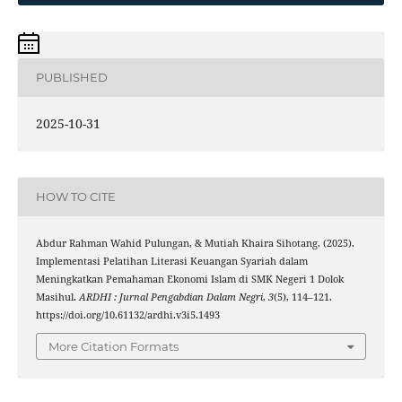
PUBLISHED
2025-10-31
HOW TO CITE
Abdur Rahman Wahid Pulungan, & Mutiah Khaira Sihotang. (2025).
Implementasi Pelatihan Literasi Keuangan Syariah dalam
Meningkatkan Pemahaman Ekonomi Islam di SMK Negeri 1 Dolok
Masihul.
ARDHI : Jurnal Pengabdian Dalam Negri
,
3
(5), 114–121.
https://doi.org/10.61132/ardhi.v3i5.1493
More Citation Formats