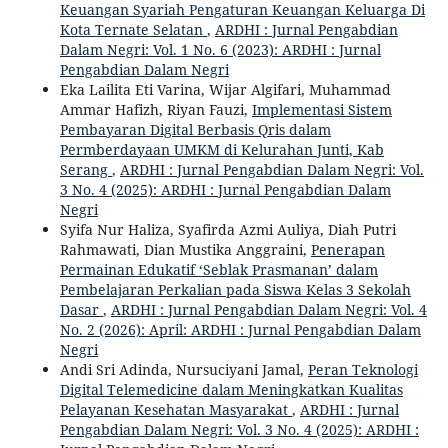
Keuangan Syariah Pengaturan Keuangan Keluarga Di
Kota Ternate Selatan
,
ARDHI : Jurnal Pengabdian
Dalam Negri: Vol. 1 No. 6 (2023): ARDHI : Jurnal
Pengabdian Dalam Negri
Eka Lailita Eti Varina, Wijar Algifari, Muhammad
Ammar Hafizh, Riyan Fauzi,
Implementasi Sistem
Pembayaran Digital Berbasis Qris dalam
Permberdayaan UMKM di Kelurahan Junti, Kab
Serang
,
ARDHI : Jurnal Pengabdian Dalam Negri: Vol.
3 No. 4 (2025): ARDHI : Jurnal Pengabdian Dalam
Negri
Syifa Nur Haliza, Syafirda Azmi Auliya, Diah Putri
Rahmawati, Dian Mustika Anggraini,
Penerapan
Permainan Edukatif ‘Seblak Prasmanan’ dalam
Pembelajaran Perkalian pada Siswa Kelas 3 Sekolah
Dasar
,
ARDHI : Jurnal Pengabdian Dalam Negri: Vol. 4
No. 2 (2026): April: ARDHI : Jurnal Pengabdian Dalam
Negri
Andi Sri Adinda, Nursuciyani Jamal,
Peran Teknologi
Digital Telemedicine dalam Meningkatkan Kualitas
Pelayanan Kesehatan Masyarakat
,
ARDHI : Jurnal
Pengabdian Dalam Negri: Vol. 3 No. 4 (2025): ARDHI :