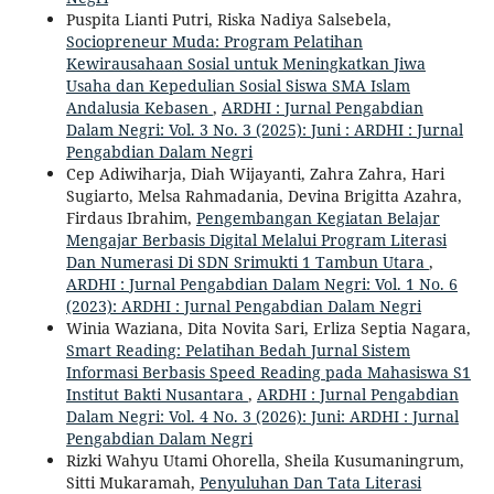
Puspita Lianti Putri, Riska Nadiya Salsebela,
Sociopreneur Muda: Program Pelatihan
Kewirausahaan Sosial untuk Meningkatkan Jiwa
Usaha dan Kepedulian Sosial Siswa SMA Islam
Andalusia Kebasen
,
ARDHI : Jurnal Pengabdian
Dalam Negri: Vol. 3 No. 3 (2025): Juni : ARDHI : Jurnal
Pengabdian Dalam Negri
Cep Adiwiharja, Diah Wijayanti, Zahra Zahra, Hari
Sugiarto, Melsa Rahmadania, Devina Brigitta Azahra,
Firdaus Ibrahim,
Pengembangan Kegiatan Belajar
Mengajar Berbasis Digital Melalui Program Literasi
Dan Numerasi Di SDN Srimukti 1 Tambun Utara
,
ARDHI : Jurnal Pengabdian Dalam Negri: Vol. 1 No. 6
(2023): ARDHI : Jurnal Pengabdian Dalam Negri
Winia Waziana, Dita Novita Sari, Erliza Septia Nagara,
Smart Reading: Pelatihan Bedah Jurnal Sistem
Informasi Berbasis Speed Reading pada Mahasiswa S1
Institut Bakti Nusantara
,
ARDHI : Jurnal Pengabdian
Dalam Negri: Vol. 4 No. 3 (2026): Juni: ARDHI : Jurnal
Pengabdian Dalam Negri
Rizki Wahyu Utami Ohorella, Sheila Kusumaningrum,
Sitti Mukaramah,
Penyuluhan Dan Tata Literasi