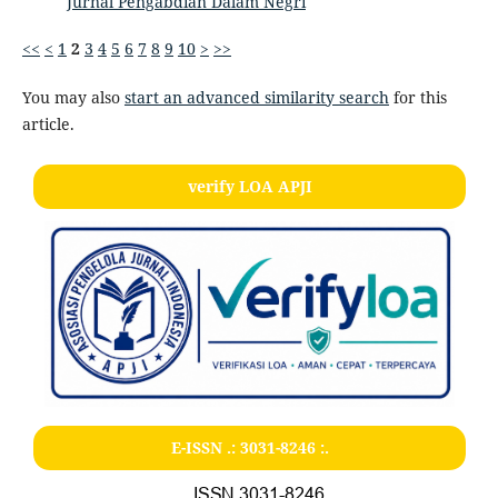
Jurnal Pengabdian Dalam Negri
<<
<
1
2
3
4
5
6
7
8
9
10
>
>>
You may also
start an advanced similarity search
for this
article.
verify LOA APJI
E-ISSN .:
3031-8246
:.