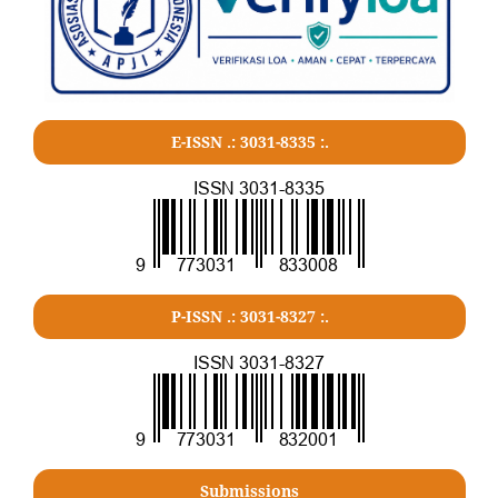
E-ISSN .:
3031-8335
:.
P-ISSN .:
3031-8327
:.
Submissions