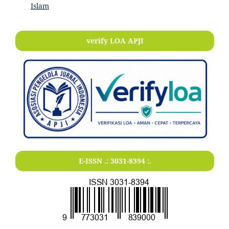
Islam
verify LOA APJI
E-ISSN .:
3031-8394
:.