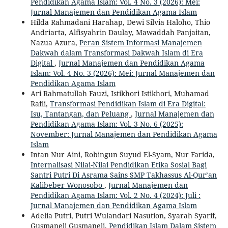
Pendidikan Agama Islam: Vol. 4 No. 3 (2026): Mei:
Jurnal Manajemen dan Pendidikan Agama Islam
Hilda Rahmadani Harahap, Dewi Silvia Haloho, Thio
Andriarta, Alfisyahrin Daulay, Mawaddah Panjaitan,
Nazua Azura,
Peran Sistem Informasi Manajemen
Dakwah dalam Transformasi Dakwah Islam di Era
Digital
,
Jurnal Manajemen dan Pendidikan Agama
Islam: Vol. 4 No. 3 (2026): Mei: Jurnal Manajemen dan
Pendidikan Agama Islam
Ari Rahmatullah Fauzi, Istikhori Istikhori, Muhamad
Rafli,
Transformasi Pendidikan Islam di Era Digital:
Isu, Tantangan, dan Peluang
,
Jurnal Manajemen dan
Pendidikan Agama Islam: Vol. 3 No. 6 (2025):
November: Jurnal Manajemen dan Pendidikan Agama
Islam
Intan Nur Aini, Robingun Suyud El-Syam, Nur Farida,
Internalisasi Nilai-Nilai Pendidikan Etika Sosial Bagi
Santri Putri Di Asrama Sains SMP Takhassus Al-Qur’an
Kalibeber Wonosobo
,
Jurnal Manajemen dan
Pendidikan Agama Islam: Vol. 2 No. 4 (2024): Juli :
Jurnal Manajemen dan Pendidikan Agama Islam
Adelia Putri, Putri Wulandari Nasution, Syarah Syarif,
Gusmaneli Gusmaneli,
Pendidikan Islam Dalam Sistem