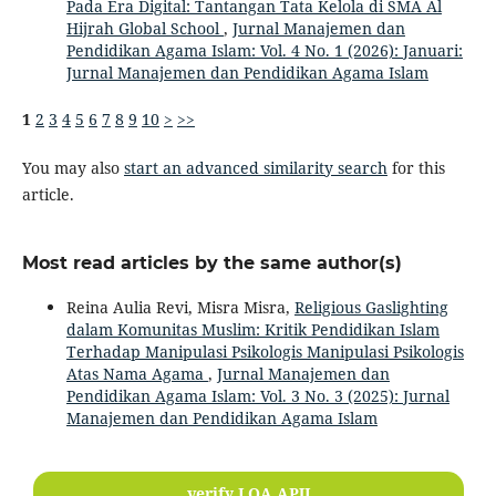
Pada Era Digital: Tantangan Tata Kelola di SMA Al
Hijrah Global School
,
Jurnal Manajemen dan
Pendidikan Agama Islam: Vol. 4 No. 1 (2026): Januari:
Jurnal Manajemen dan Pendidikan Agama Islam
1
2
3
4
5
6
7
8
9
10
>
>>
You may also
start an advanced similarity search
for this
article.
Most read articles by the same author(s)
Reina Aulia Revi, Misra Misra,
Religious Gaslighting
dalam Komunitas Muslim: Kritik Pendidikan Islam
Terhadap Manipulasi Psikologis Manipulasi Psikologis
Atas Nama Agama
,
Jurnal Manajemen dan
Pendidikan Agama Islam: Vol. 3 No. 3 (2025): Jurnal
Manajemen dan Pendidikan Agama Islam
verify LOA APJI