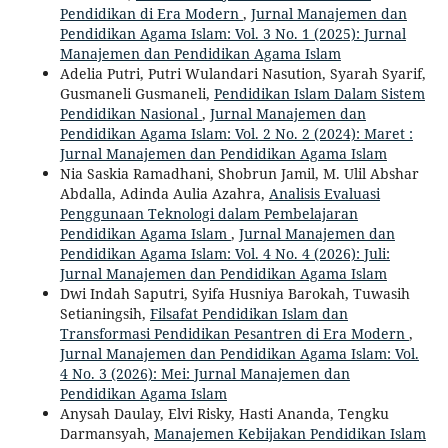
Pendidikan di Era Modern
,
Jurnal Manajemen dan
Pendidikan Agama Islam: Vol. 3 No. 1 (2025): Jurnal
Manajemen dan Pendidikan Agama Islam
Adelia Putri, Putri Wulandari Nasution, Syarah Syarif,
Gusmaneli Gusmaneli,
Pendidikan Islam Dalam Sistem
Pendidikan Nasional
,
Jurnal Manajemen dan
Pendidikan Agama Islam: Vol. 2 No. 2 (2024): Maret :
Jurnal Manajemen dan Pendidikan Agama Islam
Nia Saskia Ramadhani, Shobrun Jamil, M. Ulil Abshar
Abdalla, Adinda Aulia Azahra,
Analisis Evaluasi
Penggunaan Teknologi dalam Pembelajaran
Pendidikan Agama Islam
,
Jurnal Manajemen dan
Pendidikan Agama Islam: Vol. 4 No. 4 (2026): Juli:
Jurnal Manajemen dan Pendidikan Agama Islam
Dwi Indah Saputri, Syifa Husniya Barokah, Tuwasih
Setianingsih,
Filsafat Pendidikan Islam dan
Transformasi Pendidikan Pesantren di Era Modern
,
Jurnal Manajemen dan Pendidikan Agama Islam: Vol.
4 No. 3 (2026): Mei: Jurnal Manajemen dan
Pendidikan Agama Islam
Anysah Daulay, Elvi Risky, Hasti Ananda, Tengku
Darmansyah,
Manajemen Kebijakan Pendidikan Islam