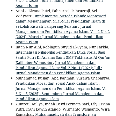
3 No. 2 (2025): Jurnal Manajemen dan Pendidikan
Agama Islam
Annisa Kirana Putri, Pahrurroji Pahrurroji, Sri
Widyastri,
Implementasi Metode Islamic Montessori
dalam Menanamkan Nilai-Nilai Pendidikan Islam di
Sekolah Kiswah Tangerang Selatan
,
Jurnal
Manajemen dan Pendidikan Agama Islam: Vol. 2 No. 2
(2024): Maret : Jurnal Manajemen dan Pendidikan
Agama Islam
Intan Nur Aini, Robingun Suyud El-Syam, Nur Farida,
Internalisasi Nilai-Nilai Pendidikan Etika Sosial Bagi
Santri Putri Di Asrama Sains SMP Takhassus Al-Qur’an
Kalibeber Wonosobo
,
Jurnal Manajemen dan
Pendidikan Agama Islam: Vol. 2 No. 4 (2024): Juli :
Jurnal Manajemen dan Pendidikan Agama Islam
Muhammad Ruslan, Abd Rahman, Suraiya Chapakiya,
Pendidikan Moral dan Sosial Anak dalam Islam
,
Jurnal Manajemen dan Pendidikan Agama Islam: Vol.
3 No. 5 (2025): September: Jurnal Manajemen dan
Pendidikan Agama Islam
Zumrotil Auliya, Indah Dewi Permata Sari, Lily Ervina
Putri, Irghi Edwin Afando, Wismanto Wismanto, Wira
Ramashar,
Muhammadiyah dan Transformasi