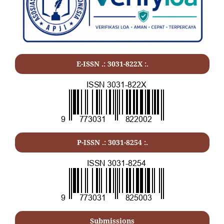
E-ISSN .:
3031-822X
:.
P-ISSN .:
3031-8254
:.
Submissions