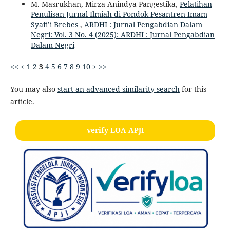
M. Masrukhan, Mirza Anindya Pangestika,
Pelatihan
Penulisan Jurnal Ilmiah di Pondok Pesantren Imam
Syafi’i Brebes
,
ARDHI : Jurnal Pengabdian Dalam
Negri: Vol. 3 No. 4 (2025): ARDHI : Jurnal Pengabdian
Dalam Negri
<<
<
1
2
3
4
5
6
7
8
9
10
>
>>
You may also
start an advanced similarity search
for this
article.
verify LOA APJI