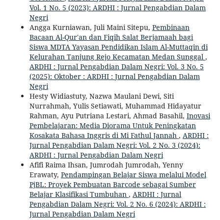
Vol. 1 No. 5 (2023): ARDHI : Jurnal Pengabdian Dalam
Negri
Angga Kurniawan, Juli Maini Sitepu,
Pembinaan
Bacaan Al-Qur'an dan Fiqih Salat Berjamaah bagi
Siswa MDTA Yayasan Pendidikan Islam Al-Muttaqin di
Kelurahan Tanjung Rejo Kecamatan Medan Sunggal
,
ARDHI : Jurnal Pengabdian Dalam Negri: Vol. 3 No. 5
(2025): Oktober : ARDHI : Jurnal Pengabdian Dalam
Negri
Hesty Widiastuty, Nazwa Maulani Dewi, Siti
Nurrahmah, Yulis Setiawati, Muhammad Hidayatur
Rahman, Ayu Putriana Lestari, Ahmad Basahil,
Inovasi
Pembelajaran: Media Diorama Untuk Peningkatan
Kosakata Bahasa Inggris di Mi Fathul Jannah
,
ARDHI :
Jurnal Pengabdian Dalam Negri: Vol. 2 No. 3 (2024):
ARDHI : Jurnal Pengabdian Dalam Negri
Afifi Raima Ihsan, Jumrodah Jumrodah, Yenny
Erawaty,
Pendampingan Belajar Siswa melalui Model
PjBL: Proyek Pembuatan Barcode sebagai Sumber
Belajar Klasifikasi Tumbuhan
,
ARDHI : Jurnal
Pengabdian Dalam Negri: Vol. 2 No. 6 (2024): ARDHI :
Jurnal Pengabdian Dalam Negri