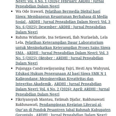
Negri: Vol. 4 No. 1 (2026): Februari: ARDHI : Jurnal
Pengabdian Dalam Negri
Wa Ode Irawati,
Pelatihan Bermedia Digital bagi
Siswa: Membangun Kesantunan Berbahasa di Media
Sosial
,
ARDHI : Jurnal Pengabdian Dalam Negri: Vol. 3
No. 6 (2025): Desember: ARDHI : Jurnal Pengabdian
Dalam Negri
Rahma Widiantie, Ina Setiawati, Ilah Nurlaelah, Lela
Lela,
Pelatihan Keterampilan Dasar Laboratorium
untuk Meningkatkan Keterampilan Proses Sains Siswa
SMA
,
ARDHI : Jurnal Pengabdian Dalam Negri: Vol. 3
No. 5 (2025): Oktober : ARDHI : Jurnal Pengabdian
Dalam Negri
Pujangga Candrawijayaning Fajri, Hesti Ayu Wahyuni,
Edukasi Hukum Penggunaan AI bagi Siswa SMK N 1
Kaligondang: Mensinergikan Kreativitas dan
Integritas Akademik
,
ARDHI : Jurnal Pengabdian
Dalam Negri: Vol. 4 No. 2 (2026): April: ARDHI : Jurnal
Pengabdian Dalam Negri
Fikriyansyah Mantau, Fatimah Djafar, Rakhmawati
Rakhmawati,
Pendampingan Kegiatan Literasi al-
Qur’an di Pondok Pesantren Jabal Rahmah Kabupaten
Gorontalo
,
ARDHI : Jurnal Pengabdian Dalam Negri: