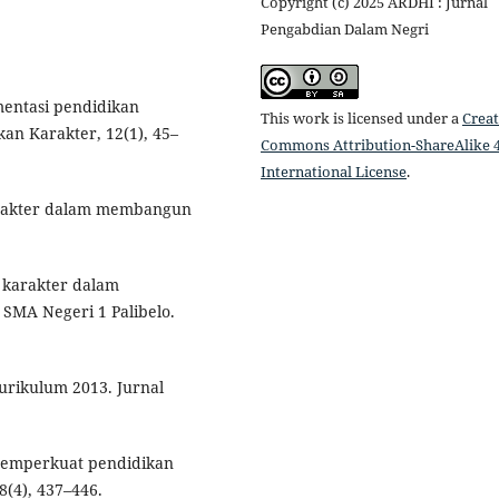
Copyright (c) 2025 ARDHI : Jurnal
Pengabdian Dalam Negri
mentasi pendidikan
This work is licensed under a
Creat
an Karakter, 12(1), 45–
Commons Attribution-ShareAlike 4
International License
.
karakter dalam membangun
n karakter dalam
 SMA Negeri 1 Palibelo.
Kurikulum 2013. Jurnal
 memperkuat pendidikan
(4), 437–446.