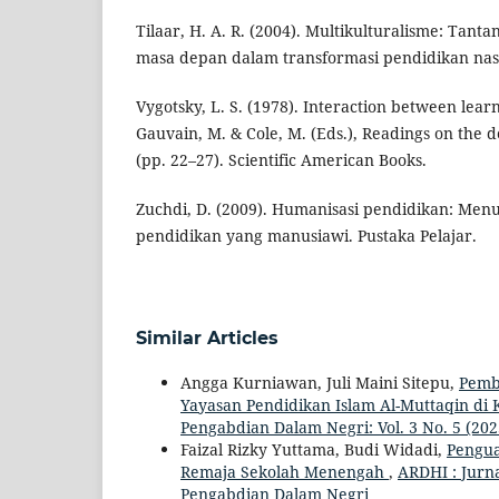
Tilaar, H. A. R. (2004). Multikulturalisme: Tant
masa depan dalam transformasi pendidikan nasi
Vygotsky, L. S. (1978). Interaction between lea
Gauvain, M. & Cole, M. (Eds.), Readings on the 
(pp. 22–27). Scientific American Books.
Zuchdi, D. (2009). Humanisasi pendidikan: Me
pendidikan yang manusiawi. Pustaka Pelajar.
Similar Articles
Angga Kurniawan, Juli Maini Sitepu,
Pemb
Yayasan Pendidikan Islam Al-Muttaqin d
Pengabdian Dalam Negri: Vol. 3 No. 5 (20
Faizal Rizky Yuttama, Budi Widadi,
Pengua
Remaja Sekolah Menengah
,
ARDHI : Jurna
Pengabdian Dalam Negri