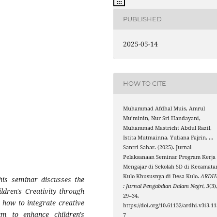
PUBLISHED
2025-05-14
HOW TO CITE
Muhammad Afdhal Muis, Amrul
Mu’minin, Nur Sri Handayani,
Muhammad Mastricht Abdul Razil,
Istita Mutmainna, Yuliana Fajrin, …
Santri Sahar. (2025). Jurnal
Pelaksanaan Seminar Program Kerja
Mengajar di Sekolah SD di Kecamata
Kulo Khususnya di Desa Kulo.
ARDH
his seminar discusses the
: Jurnal Pengabdian Dalam Negri
,
3
(3)
ldren's Creativity through
29–34.
 how to integrate creative
https://doi.org/10.61132/ardhi.v3i3.11
um to enhance children's
7