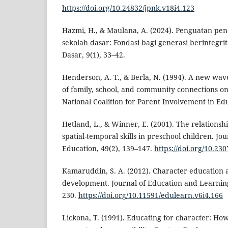
https://doi.org/10.24832/jpnk.v18i4.123
Hazmi, H., & Maulana, A. (2024). Penguatan pen
sekolah dasar: Fondasi bagi generasi berintegri
Dasar, 9(1), 33–42.
Henderson, A. T., & Berla, N. (1994). A new wav
of family, school, and community connections o
National Coalition for Parent Involvement in Ed
Hetland, L., & Winner, E. (2001). The relations
spatial-temporal skills in preschool children. Jo
Education, 49(2), 139–147.
https://doi.org/10.23
Kamaruddin, S. A. (2012). Character education 
development. Journal of Education and Learning
230.
https://doi.org/10.11591/edulearn.v6i4.166
Lickona, T. (1991). Educating for character: Ho