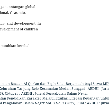
angan-tantangan global
onal. Grasindo.
rning and development. In
development of children
numbuhkan kembali
inaan Bacaan Al-Qur'an dan Fiqih Salat Berjamaah bagi Siswa M
i Kelurahan Tanjung Rejo Kecamatan Medan Sunggal
,
ARDHI : Jurn
25): Oktober : ARDHI : Jurnal Pengabdian Dalam Negri
tan Pendidikan Karakter Melalui Edukasi Literasi Keuangan untu
l Pengabdian Dalam Negri: Vol. 3 No. 3 (2025): Juni : ARDHI : Jurn