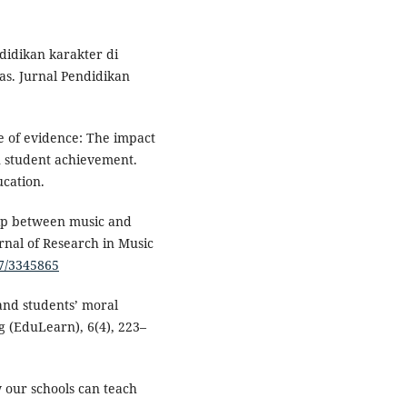
didikan karakter di
tas. Jurnal Pendidikan
e of evidence: The impact
n student achievement.
ucation.
hip between music and
urnal of Research in Music
07/3345865
and students’ moral
 (EduLearn), 6(4), 223–
w our schools can teach