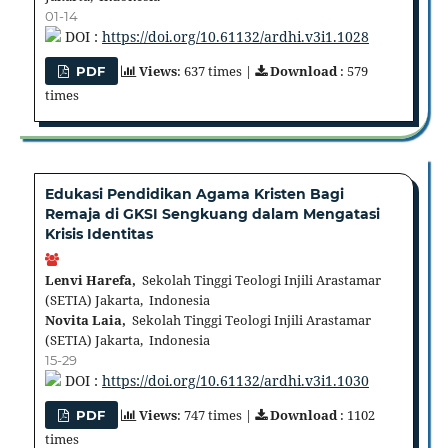
01-14
DOI :
https://doi.org/10.61132/ardhi.v3i1.1028
Views
: 637 times |
Download
: 579
PDF
times
Edukasi Pendidikan Agama Kristen Bagi
Remaja di GKSI Sengkuang dalam Mengatasi
Krisis Identitas
Lenvi Harefa,
Sekolah Tinggi Teologi Injili Arastamar
(SETIA) Jakarta, Indonesia
Novita Laia,
Sekolah Tinggi Teologi Injili Arastamar
(SETIA) Jakarta, Indonesia
15-29
DOI :
https://doi.org/10.61132/ardhi.v3i1.1030
Views
: 747 times |
Download
: 1102
PDF
times