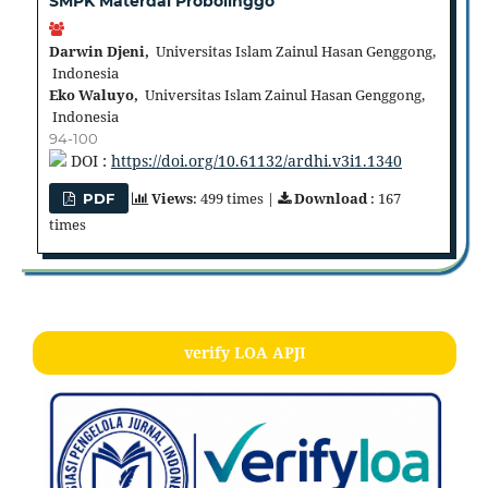
SMPK Materdai Probolinggo
Darwin Djeni,
Universitas Islam Zainul Hasan Genggong,
Indonesia
Eko Waluyo,
Universitas Islam Zainul Hasan Genggong,
Indonesia
94-100
DOI :
https://doi.org/10.61132/ardhi.v3i1.1340
Views
: 499 times |
Download
: 167
PDF
times
verify LOA APJI