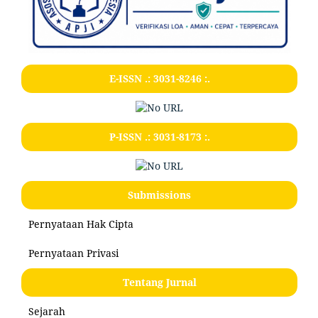
E-ISSN .:
3031-8246
:.
P-ISSN .:
3031-8173
:.
Submissions
Pernyataan Hak Cipta
Pernyataan Privasi
Tentang Jurnal
Sejarah