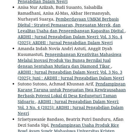
Pengabdian Dalam Negri
Anisa Nur Aziizah, Budi Susanto, Salsabilla
Ramadhani, Anisa Al-Mas, Akbar Hermansyah,
Nurhayati Suarga,
Pemberdayaan UMKM Berbasis
Digital : Strategi Pemasaran, Penguatan Merek, dan
Legalitas Usaha dan Pengembangan Kapasitas Digital
,
ARDHI : Jurnal Pengabdian Dalam Negri: Vol. 3 No. 4
(2025): ARDHI : Jurnal Pengabdian Dalam Negri
Amanda Indah Novia Andri Astuti, Anggit Dyah
Kusumastuti,
Pengembangan Kreativitas Mahasiswa
Melalui Inovasi Produk Vas Bunga Bernilai Jual
dengan Sentuhan Mutiara dan Diamond Tikar
,
ARDHI : Jurnal Pengabdian Dalam Negri: Vol. 3 No. 3
(2025): Juni : ARDHI : Jurnal Pengabdian Dalam Negri
Sutono Sutono, Achmad Khusnan Arif,
Pendampingan
Karang Taruna untuk Penguatan Jiwa Kewirausahaan
Berbasis Potensi Lokal di Desa Kedungturi Taman
Sidoarjo
,
ARDHI : Jurnal Pengabdian Dalam Negri:
Vol. 3 No. 4 (2025): ARDHI : Jurnal Pengabdian Dalam
Negri
Srisetyawanie Bandaso, Beatrix Putri Danduru, Afian
Dezi Sanda Sipi,
Pendampingan Usaha Produk Rice
Bowl Ayam Suwir Mahasiswa Universitas Kristen