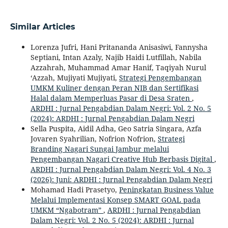
Similar Articles
Lorenza Jufri, Hani Pritananda Anisasiwi, Fannysha
Septiani, Intan Azaly, Najib Haidi Lutfillah, Nabila
Azzahrah, Muhammad Amar Hanif, Taqiyah Nurul
‘Azzah, Mujiyati Mujiyati,
Strategi Pengembangan
UMKM Kuliner dengan Peran NIB dan Sertifikasi
Halal dalam Memperluas Pasar di Desa Sraten
,
ARDHI : Jurnal Pengabdian Dalam Negri: Vol. 2 No. 5
(2024): ARDHI : Jurnal Pengabdian Dalam Negri
Sella Puspita, Aidil Adha, Geo Satria Singara, Azfa
Jovaren Syahrilian, Nofrion Nofrion,
Strategi
Branding Nagari Sungai Jambur melalui
Pengembangan Nagari Creative Hub Berbasis Digital
,
ARDHI : Jurnal Pengabdian Dalam Negri: Vol. 4 No. 3
(2026): Juni: ARDHI : Jurnal Pengabdian Dalam Negri
Mohamad Hadi Prasetyo,
Peningkatan Business Value
Melalui Implementasi Konsep SMART GOAL pada
UMKM “Ngabotram”
,
ARDHI : Jurnal Pengabdian
Dalam Negri: Vol. 2 No. 5 (2024): ARDHI : Jurnal