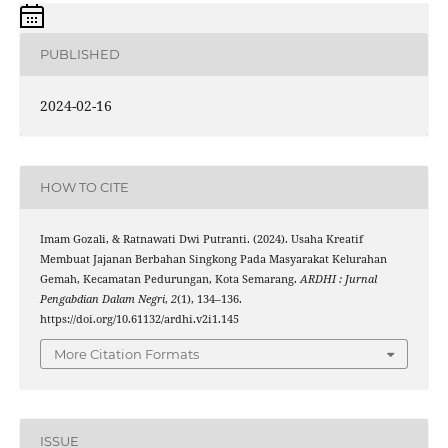
PUBLISHED
2024-02-16
HOW TO CITE
Imam Gozali, & Ratnawati Dwi Putranti. (2024). Usaha Kreatif
Membuat Jajanan Berbahan Singkong Pada Masyarakat Kelurahan
Gemah, Kecamatan Pedurungan, Kota Semarang.
ARDHI : Jurnal
Pengabdian Dalam Negri
,
2
(1), 134–136.
https://doi.org/10.61132/ardhi.v2i1.145
More Citation Formats
ISSUE