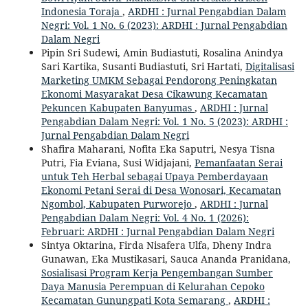
Indonesia Toraja
,
ARDHI : Jurnal Pengabdian Dalam
Negri: Vol. 1 No. 6 (2023): ARDHI : Jurnal Pengabdian
Dalam Negri
Pipin Sri Sudewi, Amin Budiastuti, Rosalina Anindya
Sari Kartika, Susanti Budiastuti, Sri Hartati,
Digitalisasi
Marketing UMKM Sebagai Pendorong Peningkatan
Ekonomi Masyarakat Desa Cikawung Kecamatan
Pekuncen Kabupaten Banyumas
,
ARDHI : Jurnal
Pengabdian Dalam Negri: Vol. 1 No. 5 (2023): ARDHI :
Jurnal Pengabdian Dalam Negri
Shafira Maharani, Nofita Eka Saputri, Nesya Tisna
Putri, Fia Eviana, Susi Widjajani,
Pemanfaatan Serai
untuk Teh Herbal sebagai Upaya Pemberdayaan
Ekonomi Petani Serai di Desa Wonosari, Kecamatan
Ngombol, Kabupaten Purworejo
,
ARDHI : Jurnal
Pengabdian Dalam Negri: Vol. 4 No. 1 (2026):
Februari: ARDHI : Jurnal Pengabdian Dalam Negri
Sintya Oktarina, Firda Nisafera Ulfa, Dheny Indra
Gunawan, Eka Mustikasari, Sauca Ananda Pranidana,
Sosialisasi Program Kerja Pengembangan Sumber
Daya Manusia Perempuan di Kelurahan Cepoko
Kecamatan Gunungpati Kota Semarang
,
ARDHI :