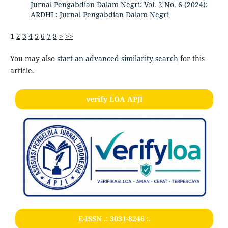
Jurnal Pengabdian Dalam Negri: Vol. 2 No. 6 (2024):
ARDHI : Jurnal Pengabdian Dalam Negri
1
2
3
4
5
6
7
8
>
>>
You may also
start an advanced similarity search
for this
article.
verify LOA APJI
E-ISSN .:
3031-8246
:.