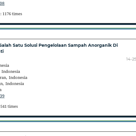
208
: 1176 times
lah Satu Solusi Pengelolaan Sampah Anorganik Di
ti
14-2
nesia
 Indonesia
ran, Indonesia
n, Indonesia
a
239
 541 times