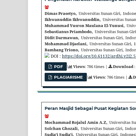
Dimas Prasetyo,
Universitas Sunan Giri, Indone
Ikhwanuddin Ikhwanuddin,
Universitas Sunan
Muhammad Yusron Maulana El-Yunusi,
Unive
Sebastianus Priambodo,
Universitas Sunan Giri
Didit Darmawan,
Universitas Sunan Giri, Indo
Mohammad Djaelani,
Universitas Sunan Giri, 
Bambang Triono,
Universitas Sunan Giri, Indo
DOI :
https://doi.org/10.61132/ardhi.v2i2.
Views
: 786 times |
Download
:
PDF
Views
: 786 times |
D
PLAGIARISME
Peran Masjid Sebagai Pusat Kegiatan S
Mochammad Rojalul Amin A.Z,
Universitas Su
Solchan Ghozali,
Universitas Sunan Giri, Indon
Sudja'i Sudja'i,
Universitas Sunan Giri, Indones