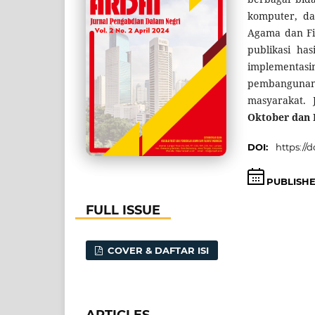
komputer, da
Agama dan Fil
publikasi ha
implementas
pembanguna
masyarakat. 
Oktober dan
DOI:
https://d
PUBLISH
FULL ISSUE
COVER & DAFTAR ISI
ARTICLES