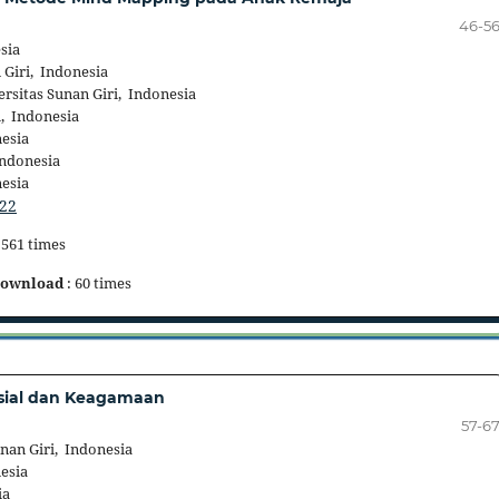
46-5
sia
 Giri, Indonesia
rsitas Sunan Giri, Indonesia
, Indonesia
nesia
Indonesia
nesia
522
 561 times
ownload
: 60 times
osial dan Keagamaan
57-6
nan Giri, Indonesia
esia
ia