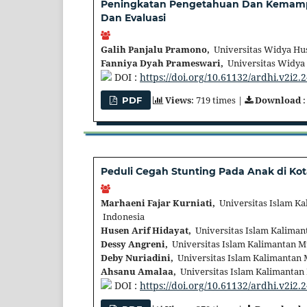
Peningkatan Pengetahuan Dan Kemamp
Dan Evaluasi
Galih Panjalu Pramono,
Universitas Widya Hu
Fanniya Dyah Prameswari,
Universitas Widya 
DOI :
https://doi.org/10.61132/ardhi.v2i2.
Views
: 719 times |
Download
:
PDF
Peduli Cegah Stunting Pada Anak di Ko
Marhaeni Fajar Kurniati,
Universitas Islam K
Indonesia
Husen Arif Hidayat,
Universitas Islam Kaliman
Dessy Angreni,
Universitas Islam Kalimantan M
Deby Nuriadini,
Universitas Islam Kalimantan
Ahsanu Amalaa,
Universitas Islam Kalimantan
DOI :
https://doi.org/10.61132/ardhi.v2i2.