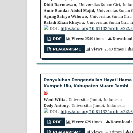
Didit Darmawan,
Universitas Sunan Giri, Indo
Amir Bandar Abdul Majid,
Universitas Sunan G
Agung Satryo Wibowo,
Universitas Sunan Giri,
Rafadi Khan Khayru,
Universitas Sunan Giri, 
DOI :
https://doi.org/10.61132/ardhi.v2i2.
Views
: 2549 times |
Download
PDF
Views
: 2549 times |
PLAGIARISME
Penyuluhan Pengendalian Hayati Hama 
Kumpeh Ulu, Kabupaten Muaro Jambi
Weni Wilia,
Universitas Jambi, Indonesia
Dedy Antony,
Universitas Jambi, Indonesia
DOI :
https://doi.org/10.61132/ardhi.v2i2.
Views
: 629 times |
Download
:
PDF
Views
: 629 times |
D
PLAGIARISME