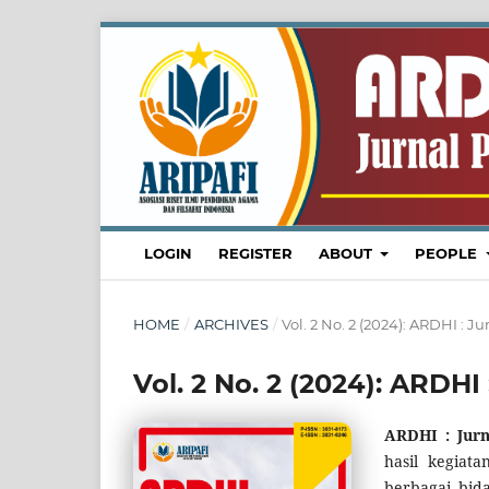
LOGIN
REGISTER
ABOUT
PEOPLE
HOME
/
ARCHIVES
/
Vol. 2 No. 2 (2024): ARDHI :
Vol. 2 No. 2 (2024): ARDH
ARDHI : Jur
hasil kegia
berbagai bida