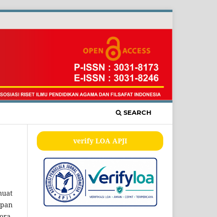
SEARCH
verify LOA APJI
muat
apan
ora,