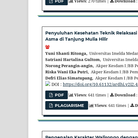
Views
: 270 times |
Download
:
PDF
Penyuluhan Kesehatan Teknik Relaksas
Asma di Tanjung Mulia Hilir
Yuni Shanti Ritonga,
Universitas Imelda Medan
Satriani Hartalina Gultom,
Universitas Imelda
Norong Perangin-angin,
Akper Kesdam I /BB Pe
Riska Wani Eka Putri,
Akper Kesdam I /BB Pema
Defri Elias Simatupang,
Akper Kesdam I /BB Pe
DOI :
https://doi.org/10.61132/ardhi.v2i2.
Views
: 641 times |
Download
:
PDF
Views
: 641 times |
D
PLAGIARISME
Pengenalan Karakter Walisongo denga