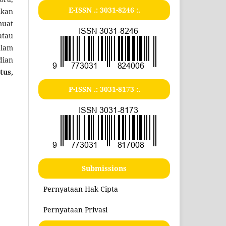
E-ISSN .:
3031-8246
:.
ikan
muat
atau
alam
ian
tus,
P-ISSN .:
3031-8173
:.
Submissions
Pernyataan Hak Cipta
Pernyataan Privasi