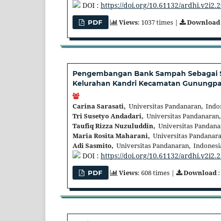
DOI :
https://doi.org/10.61132/ardhi.v2i2.
Views
: 1037 times |
Download
PDF
Pengembangan Bank Sampah Sebagai Sa
Kelurahan Kandri Kecamatan Gunungpa
Carina Sarasati,
Universitas Pandanaran, Indo
Tri Susetyo Andadari,
Universitas Pandanaran,
Taufiq Rizza Nuzuluddin,
Universitas Pandana
Maria Rosita Maharani,
Universitas Pandanara
Adi Sasmito,
Universitas Pandanaran, Indonesi
DOI :
https://doi.org/10.61132/ardhi.v2i2.
Views
: 608 times |
Download
:
PDF