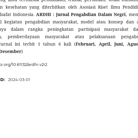
n kesehatan yang diterbitkan oleh Asosiasi Riset Ilmu Pendid
safat Indonesia.
ARDHI : Jurnal Pengabdian Dalam Negri
, me
sil kegiatan pengabdian masyarakat, model atau konsep dan 
inya dalam rangka peningkatan partisipasi masyarakat d
n, pemberdayaan masyarakat atau pelaksanaan pengabd
Jurnal ini terbit 1 tahun 6 kali (
Februari, April, Juni, Agus
 Desember
)
oi.org/10.61132/ardhi.v2i2
ED:
2024-03-01