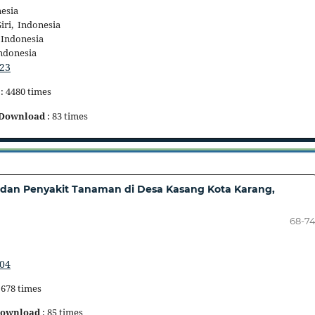
nesia
iri, Indonesia
 Indonesia
Indonesia
523
: 4480 times
Download
: 83 times
dan Penyakit Tanaman di Desa Kasang Kota Karang,
68-7
604
 678 times
ownload
: 85 times