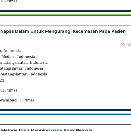
 207 times
i Napas Dalam Untuk Mengurangi Kecemasan Pada Pasien
40-4
, Indonesia
 Medan , Indonesia
matangsiantar, Indonesia
tangsiantar, Indonesia
matangsiantar, Indonesia
421
 628 times
ownload
: 77 times
n Metode Mind Mapping pada Anak Remaja