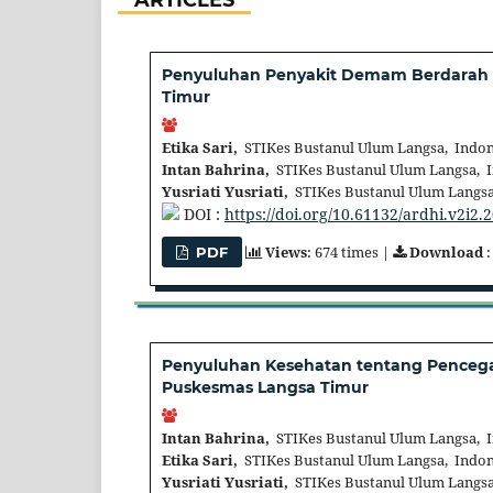
Penyuluhan Penyakit Demam Berdarah 
Timur
Etika Sari,
STIKes Bustanul Ulum Langsa, Indon
Intan Bahrina,
STIKes Bustanul Ulum Langsa, 
Yusriati Yusriati,
STIKes Bustanul Ulum Langsa
DOI :
https://doi.org/10.61132/ardhi.v2i2.
Views
: 674 times |
Download
:
PDF
Penyuluhan Kesehatan tentang Pencega
Puskesmas Langsa Timur
Intan Bahrina,
STIKes Bustanul Ulum Langsa, 
Etika Sari,
STIKes Bustanul Ulum Langsa, Indon
Yusriati Yusriati,
STIKes Bustanul Ulum Langsa