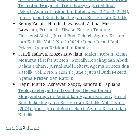
Terhadap Pengaruh Tren Budaya
,
Jurnal Budi
Pekerti Agama Kristen dan Katolik: Vol. 2 No. 2 (2024):
June : Jurnal Budi Pekerti Agama Kristen dan Katolik
Benny Zakari, Hendri Irwansyah Zebua, Moses
Lawalata,
Prespektif Filsafat Kristen Tentang
Eksistensi Allah
,
Jurnal Budi Pekerti Agama Kristen
dan Katolik: Vol. 2 No. 2 (2024): June : Jurnal Budi
Pekerti Agama Kristen dan Katolik
Fatieli Halawa, Mozes Lawalata,
Makna Kebahagiaan
Menurut Filsafat Kristen : Meraih Kebahagiaan Abadi
Dalam Tuhan
,
Jurnal Budi Pekerti Agama Kristen dan
Katolik: Vol. 2 No. 2 (2024): June : Jurnal Budi Pekerti
Agama Kristen dan Katolik
Hepni Putri S, Asnawati Saogo, Sandra R Tapilaha,
Teologi Sebagai Landasan Bagi Gereja Dalam
Mengembangkan Pendidikan Agama Kristen
,
Jurnal
Budi Pekerti Agama Kristen dan Katolik: Vol. 2 No. 2
(2024): June : Jurnal Budi Pekerti Agama Kristen dan
Katolik
<<
<
1
2
3
4
>
>>