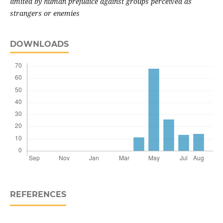
limited by human prejudice against groups perceived as
strangers or enemies
DOWNLOADS
REFERENCES