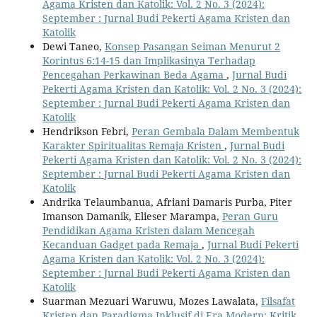
Agama Kristen dan Katolik: Vol. 2 No. 3 (2024):
September : Jurnal Budi Pekerti Agama Kristen dan
Katolik
Dewi Taneo,
Konsep Pasangan Seiman Menurut 2
Korintus 6:14-15 dan Implikasinya Terhadap
Pencegahan Perkawinan Beda Agama
,
Jurnal Budi
Pekerti Agama Kristen dan Katolik: Vol. 2 No. 3 (2024):
September : Jurnal Budi Pekerti Agama Kristen dan
Katolik
Hendrikson Febri,
Peran Gembala Dalam Membentuk
Karakter Spiritualitas Remaja Kristen
,
Jurnal Budi
Pekerti Agama Kristen dan Katolik: Vol. 2 No. 3 (2024):
September : Jurnal Budi Pekerti Agama Kristen dan
Katolik
Andrika Telaumbanua, Afriani Damaris Purba, Piter
Imanson Damanik, Elieser Marampa,
Peran Guru
Pendidikan Agama Kristen dalam Mencegah
Kecanduan Gadget pada Remaja
,
Jurnal Budi Pekerti
Agama Kristen dan Katolik: Vol. 2 No. 3 (2024):
September : Jurnal Budi Pekerti Agama Kristen dan
Katolik
Suarman Mezuari Waruwu, Mozes Lawalata,
Filsafat
Kristen dan Paradigma Inklusif di Era Modern: Kritik