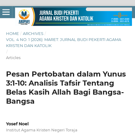
HOME
/
ARCHIVES
/
VOL. 4 NO. 1 (2026): MARET: JURNAL BUDI PEKERTI AGAMA
KRISTEN DAN KATOLIK
/
Articles
Pesan Pertobatan dalam Yunus
3:1-10: Analisis Tafsir Tentang
Belas Kasih Allah Bagi Bangsa-
Bangsa
Yosef Noel
Institut Agama Kristen Negeri Toraja