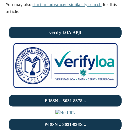
You may also
start an advanced similarity search
for this
article.
verify LOA APJI
E-ISSN .:
3031-8378
:.
P-ISSN .:
3031-836X
:.