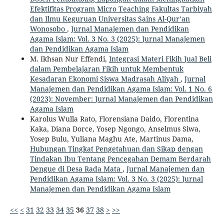
Efektifitas Program Micro Teaching Fakultas Tarbiyah
dan Ilmu Keguruan Universitas Sains Al-Qur’an
Wonosobo
,
Jurnal Manajemen dan Pendidikan
Agama Islam: Vol. 3 No. 3 (2025): Jurnal Manajemen
dan Pendidikan Agama Islam
M. Ikhsan Nur Effendi,
Integrasi Materi Fikih Jual Beli
dalam Pembelajaran Fikih untuk Membentuk
Kesadaran Ekonomi Siswa Madrasah Aliyah
,
Jurnal
Manajemen dan Pendidikan Agama Islam: Vol. 1 No. 6
(2023): November: Jurnal Manajemen dan Pendidikan
Agama Islam
Karolus Wulla Rato, Florensiana Daido, Florentina
Kaka, Diana Dorce, Yosep Ngongo, Anselmus Siwa,
Yosep Bulu, Yuliana Maghu Ate, Martinus Dama,
Hubungan Tingkat Pengetahuan dan Sikap dengan
Tindakan Ibu Tentang Pencegahan Demam Berdarah
Dengue di Desa Rada Mata
,
Jurnal Manajemen dan
Pendidikan Agama Islam: Vol. 3 No. 3 (2025): Jurnal
Manajemen dan Pendidikan Agama Islam
<<
<
31
32
33
34
35
36
37
38
>
>>