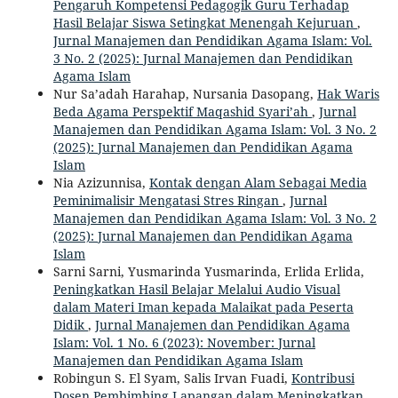
Pengaruh Kompetensi Pedagogik Guru Terhadap
Hasil Belajar Siswa Setingkat Menengah Kejuruan
,
Jurnal Manajemen dan Pendidikan Agama Islam: Vol.
3 No. 2 (2025): Jurnal Manajemen dan Pendidikan
Agama Islam
Nur Sa’adah Harahap, Nursania Dasopang,
Hak Waris
Beda Agama Perspektif Maqashid Syari’ah
,
Jurnal
Manajemen dan Pendidikan Agama Islam: Vol. 3 No. 2
(2025): Jurnal Manajemen dan Pendidikan Agama
Islam
Nia Azizunnisa,
Kontak dengan Alam Sebagai Media
Peminimalisir Mengatasi Stres Ringan
,
Jurnal
Manajemen dan Pendidikan Agama Islam: Vol. 3 No. 2
(2025): Jurnal Manajemen dan Pendidikan Agama
Islam
Sarni Sarni, Yusmarinda Yusmarinda, Erlida Erlida,
Peningkatkan Hasil Belajar Melalui Audio Visual
dalam Materi Iman kepada Malaikat pada Peserta
Didik
,
Jurnal Manajemen dan Pendidikan Agama
Islam: Vol. 1 No. 6 (2023): November: Jurnal
Manajemen dan Pendidikan Agama Islam
Robingun S. El Syam, Salis Irvan Fuadi,
Kontribusi
Dosen Pembimbing Lapangan dalam Meningkatkan