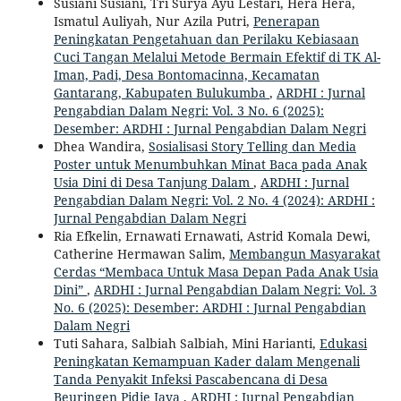
Susiani Susiani, Tri Surya Ayu Lestari, Hera Hera,
Ismatul Auliyah, Nur Azila Putri,
Penerapan
Peningkatan Pengetahuan dan Perilaku Kebiasaan
Cuci Tangan Melalui Metode Bermain Efektif di TK Al-
Iman, Padi, Desa Bontomacinna, Kecamatan
Gantarang, Kabupaten Bulukumba
,
ARDHI : Jurnal
Pengabdian Dalam Negri: Vol. 3 No. 6 (2025):
Desember: ARDHI : Jurnal Pengabdian Dalam Negri
Dhea Wandira,
Sosialisasi Story Telling dan Media
Poster untuk Menumbuhkan Minat Baca pada Anak
Usia Dini di Desa Tanjung Dalam
,
ARDHI : Jurnal
Pengabdian Dalam Negri: Vol. 2 No. 4 (2024): ARDHI :
Jurnal Pengabdian Dalam Negri
Ria Efkelin, Ernawati Ernawati, Astrid Komala Dewi,
Catherine Hermawan Salim,
Membangun Masyarakat
Cerdas “Membaca Untuk Masa Depan Pada Anak Usia
Dini”
,
ARDHI : Jurnal Pengabdian Dalam Negri: Vol. 3
No. 6 (2025): Desember: ARDHI : Jurnal Pengabdian
Dalam Negri
Tuti Sahara, Salbiah Salbiah, Mini Harianti,
Edukasi
Peningkatan Kemampuan Kader dalam Mengenali
Tanda Penyakit Infeksi Pascabencana di Desa
Beuringen Pidie Jaya
,
ARDHI : Jurnal Pengabdian