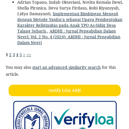
Adrian Topano, Indah Oktaviani, Novita Kemala Dewi,
Shella Pironica, Deva Surya Firdaus, Robi Riyansyah,
Lidya Damayanti,
Implementasi Bimbingan Mengaji
dengan Metode Yanbu’a sebagai Upaya Pembentukan
Karakter Religiusitas pada Anak TPQ As-Sidiq Desa
Talang Sebaris
,
ARDHI : Jurnal Pengabdian Dalam
Negri: Vol. 2 No. 4 (2024): ARDHI : Jurnal Pengabdian
Dalam Negri
1
2
3
4
5
>
>>
You may also
start an advanced similarity search
for this
article.
verify LOA APJI