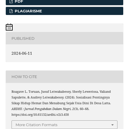
PDF
PLAGIARISME
PUBLISHED
2024-06-11
HOW TO CITE
Roagave L. Toruan, Jusuf Leiwakabessy, Sherly Lewerissa, Valiand
Sapulette, & Audrey Leiwakabessy. (2024). Sosialisasi Pentingnya
Sikap Hidup Hemat Dan Menabung Sejak Usia Dini Di Desa Latta.
ARDHI : Jurnal Pengabdian Dalam Negri
,
2
(3), 60–68.
https://doi.org/10.61132/ardhi.v2i3.458
More Citation Formats