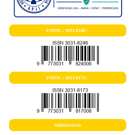
E-ISSN .:
3031-8246
:.
P-ISSN .:
3031-8173
:.
Submissions