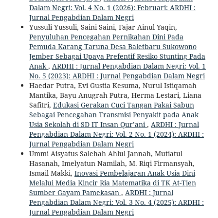
Dalam Negri: Vol. 4 No. 1 (2026): Februari: ARDHI :
Jurnal Pengabdian Dalam Negri
Yussuli Yussuli, Saini Saini, Fajar Ainul Yaqin,
Penyuluhan Pencegahan Pernikahan Dini Pada
Pemuda Karang Taruna Desa Baletbaru Sukowono
Jember Sebagai Upaya Prefentif Resiko Stunting Pada
Anak
,
ARDHI : Jurnal Pengabdian Dalam Negri: Vol. 1
No. 5 (2023): ARDHI : Jurnal Pengabdian Dalam Negri
Haedar Putra, Evi Gustia Kesuma, Nurul Istiqamah
Mantika, Bayu Anugrah Putra, Herma Lestari, Liana
Safitri,
Edukasi Gerakan Cuci Tangan Pakai Sabun
Sebagai Pencegahan Transmisi Penyakit pada Anak
Usia Sekolah di SD IT Insan Qur’ani
,
ARDHI : Jurnal
Pengabdian Dalam Negri: Vol. 2 No. 1 (2024): ARDHI :
Jurnal Pengabdian Dalam Negri
Ummi Aisyatus Salehah Ahlul Jannah, Mutiatul
Hasanah, Imelyatun Namilah, M. Riqi Firmansyah,
Ismail Makki,
Inovasi Pembelajaran Anak Usia Dini
Melalui Media Kincir Ria Matematika di TK At-Tien
Sumber Gayam Pamekasan
,
ARDHI : Jurnal
Pengabdian Dalam Negri: Vol. 3 No. 4 (2025): ARDHI :
Jurnal Pengabdian Dalam Negri