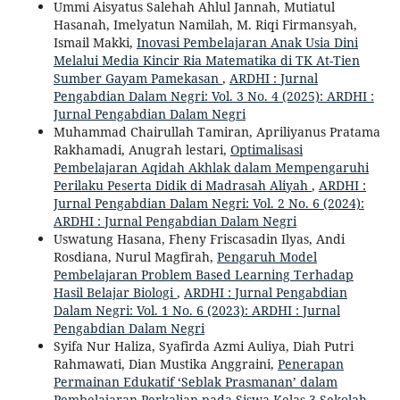
Ummi Aisyatus Salehah Ahlul Jannah, Mutiatul
Hasanah, Imelyatun Namilah, M. Riqi Firmansyah,
Ismail Makki,
Inovasi Pembelajaran Anak Usia Dini
Melalui Media Kincir Ria Matematika di TK At-Tien
Sumber Gayam Pamekasan
,
ARDHI : Jurnal
Pengabdian Dalam Negri: Vol. 3 No. 4 (2025): ARDHI :
Jurnal Pengabdian Dalam Negri
Muhammad Chairullah Tamiran, Apriliyanus Pratama
Rakhamadi, Anugrah lestari,
Optimalisasi
Pembelajaran Aqidah Akhlak dalam Mempengaruhi
Perilaku Peserta Didik di Madrasah Aliyah
,
ARDHI :
Jurnal Pengabdian Dalam Negri: Vol. 2 No. 6 (2024):
ARDHI : Jurnal Pengabdian Dalam Negri
Uswatung Hasana, Fheny Friscasadin Ilyas, Andi
Rosdiana, Nurul Magfirah,
Pengaruh Model
Pembelajaran Problem Based Learning Terhadap
Hasil Belajar Biologi
,
ARDHI : Jurnal Pengabdian
Dalam Negri: Vol. 1 No. 6 (2023): ARDHI : Jurnal
Pengabdian Dalam Negri
Syifa Nur Haliza, Syafirda Azmi Auliya, Diah Putri
Rahmawati, Dian Mustika Anggraini,
Penerapan
Permainan Edukatif ‘Seblak Prasmanan’ dalam
Pembelajaran Perkalian pada Siswa Kelas 3 Sekolah