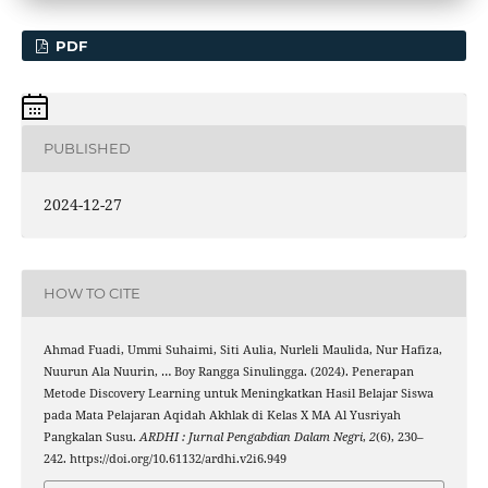
PDF
PUBLISHED
2024-12-27
HOW TO CITE
Ahmad Fuadi, Ummi Suhaimi, Siti Aulia, Nurleli Maulida, Nur Hafiza,
Nuurun Ala Nuurin, … Boy Rangga Sinulingga. (2024). Penerapan
Metode Discovery Learning untuk Meningkatkan Hasil Belajar Siswa
pada Mata Pelajaran Aqidah Akhlak di Kelas X MA Al Yusriyah
Pangkalan Susu.
ARDHI : Jurnal Pengabdian Dalam Negri
,
2
(6), 230–
242. https://doi.org/10.61132/ardhi.v2i6.949