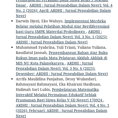
Dasar
,
ARDHI : Jurnal Pengabdian Dalam Negri: Vol. 4
No. 2 (2026): April: ARDHI : Jurnal Pengabdian Dalam
Negri
Darwin Djeni, Eko Waluyo,
Implementasi Merdeka
Belajar melalui Pelatihan Modul Ajar Berdiferensiasi
bagi Guru SMPK Materdai Probolinggo
,
ARDHI :
Jurnal Pengabdian Dalam Negri: Vol. 3 No. 1 (2025):
ARDHI : Jurnal Pengabdian Dalam Negri
Muhammad Syabrina, Yuli Triani, Yuliana Yuliana,
Raudlatul Jannah,
Pengembangan Bahan Ajar Buku
Rukun Iman pada Mata Pelajaran Akidah Akhlak di
MIS NU Kota Palangkaraya
,
ARDHI : Jurnal
Pengabdian Dalam Negri: Vol. 3 No. 6 (2025):
Desember: ARDHI : Jurnal Pengabdian Dalam Negri
Arrifa Maulidina Panjaitan, Dessy Wulandari,
Rahmayani Rahmayani, Eka Khairani Hasibuan,
Halimah Sari Lubis,
Pembelajaran Matematika
Interaktif Melalui Permainan Edukatif Seblak
Prasmanan Bagi Siswa Kelas V SD Negeri 170924
,
ARDHI : Jurnal Pengabdian Dalam Negri: Vol. 4 No. 1
(2026): Februari: ARDHI : Jurnal Pengabdian Dalam
Negri