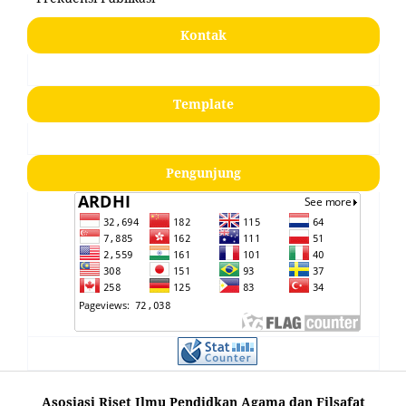
Kontak
Template
Pengunjung
Asosiasi Riset Ilmu Pendidkan Agama dan Filsafat