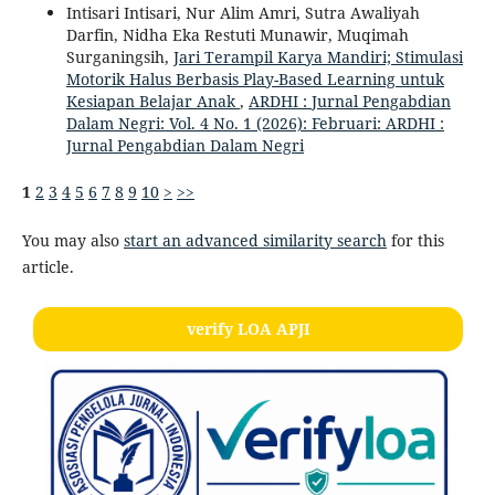
Intisari Intisari, Nur Alim Amri, Sutra Awaliyah
Darfin, Nidha Eka Restuti Munawir, Muqimah
Surganingsih,
Jari Terampil Karya Mandiri; Stimulasi
Motorik Halus Berbasis Play-Based Learning untuk
Kesiapan Belajar Anak
,
ARDHI : Jurnal Pengabdian
Dalam Negri: Vol. 4 No. 1 (2026): Februari: ARDHI :
Jurnal Pengabdian Dalam Negri
1
2
3
4
5
6
7
8
9
10
>
>>
You may also
start an advanced similarity search
for this
article.
verify LOA APJI