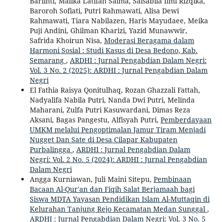
Barlinti, Malika Latifah Salma, Salsabila Ilmi Rizqika,
Baroroh Sofiati, Putri Rahmawati, Alisa Dewi
Rahmawati, Tiara Nabilazen, Haris Mayudaee, Meika
Puji Andini, Ghilman Kharizi, Yazid Munawwir,
Safrida Khoirun Nisa,
Moderasi Beragama dalam
Harmoni Sosial : Studi Kasus di Desa Bedono, Kab.
Semarang
,
ARDHI : Jurnal Pengabdian Dalam Negri:
Vol. 3 No. 2 (2025): ARDHI : Jurnal Pengabdian Dalam
Negri
El Fathia Raisya Qonitulhaq, Rozan Ghazzali Fattah,
Nadyalifa Nabila Putri, Nanda Dwi Putri, Melinda
Maharani, Zulfa Putri Kasuwardani, Dimas Reza
Aksani, Bagas Pangestu, Alfisyah Putri,
Pemberdayaan
UMKM melalui Pengoptimalan Jamur Tiram Menjadi
Nugget Dan Sate di Desa Cilapar Kabupaten
Purbalingga
,
ARDHI : Jurnal Pengabdian Dalam
Negri: Vol. 2 No. 5 (2024): ARDHI : Jurnal Pengabdian
Dalam Negri
Angga Kurniawan, Juli Maini Sitepu,
Pembinaan
Bacaan Al-Qur'an dan Fiqih Salat Berjamaah bagi
Siswa MDTA Yayasan Pendidikan Islam Al-Muttaqin di
Kelurahan Tanjung Rejo Kecamatan Medan Sunggal
,
ARDHI : Jurnal Pengabdian Dalam Negri: Vol. 3 No. 5