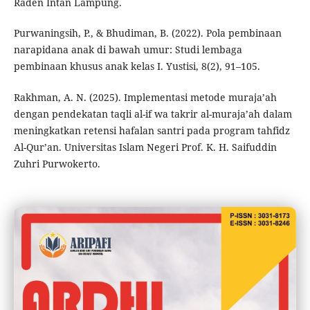
Raden Intan Lampung.
Purwaningsih, P., & Bhudiman, B. (2022). Pola pembinaan
narapidana anak di bawah umur: Studi lembaga
pembinaan khusus anak kelas I. Yustisi, 8(2), 91–105.
Rakhman, A. N. (2025). Implementasi metode muraja’ah
dengan pendekatan taqli al-if wa takrir al-muraja’ah dalam
meningkatkan retensi hafalan santri pada program tahfidz
Al-Qur’an. Universitas Islam Negeri Prof. K. H. Saifuddin
Zuhri Purwokerto.