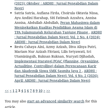
(2025): Oktober : ARDHI : Jurnal Pengabdian Dalam
Negri
Satria Satria, Aufiana Firda, Choirula Oktavia Nissa,
Ayu Andini Harahap, Siti Fatimah Azzahra, Annisa
Annisa, Abdullah Abdullah,
Peran Mahasiswa dalam
Meningkatkan Kualitas Pendidikan Agama Islam di
TPA Sulamunajah Kelurahan Tanjung Pinang
,
ARDHI
: Jurnal Pengabdian Dalam Negri: Vol. 2 No. 4 (2024):
ARDHI : Jurnal Pengabdian Dalam Negri
Restu Cahaya Aini, Azmy Azizah, Diva Alisya Putri,
Mariam Nur Azizah Fitriani, Lilis Setyawati, Sri
Utaminingsih, Ruknan Ruknan, Nuryati Djihadah,
Implementasi Starategi POAC (Planning, Organizing,
Actualiting, Controlling) dalam Perencanaan Karir
dan Akademik Siswa SMK Sasmita Jaya 2
,
ARDHI :
Jurnal Pengabdian Dalam Negri: Vol. 4 No. 2 (2026):
April: ARDHI : Jurnal Pengabdian Dalam Negri
<<
<
1
2
3
4
5
6
7
8
9
10
>
>>
You may also
start an advanced similarity search
for this
article.