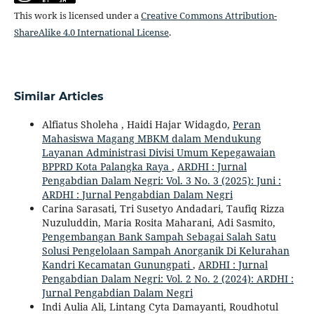
This work is licensed under a
Creative Commons Attribution-
ShareAlike 4.0 International License
.
Similar Articles
Alfiatus Sholeha , Haidi Hajar Widagdo,
Peran
Mahasiswa Magang MBKM dalam Mendukung
Layanan Administrasi Divisi Umum Kepegawaian
BPPRD Kota Palangka Raya
,
ARDHI : Jurnal
Pengabdian Dalam Negri: Vol. 3 No. 3 (2025): Juni :
ARDHI : Jurnal Pengabdian Dalam Negri
Carina Sarasati, Tri Susetyo Andadari, Taufiq Rizza
Nuzuluddin, Maria Rosita Maharani, Adi Sasmito,
Pengembangan Bank Sampah Sebagai Salah Satu
Solusi Pengelolaan Sampah Anorganik Di Kelurahan
Kandri Kecamatan Gunungpati
,
ARDHI : Jurnal
Pengabdian Dalam Negri: Vol. 2 No. 2 (2024): ARDHI :
Jurnal Pengabdian Dalam Negri
Indi Aulia Ali, Lintang Cyta Damayanti, Roudhotul