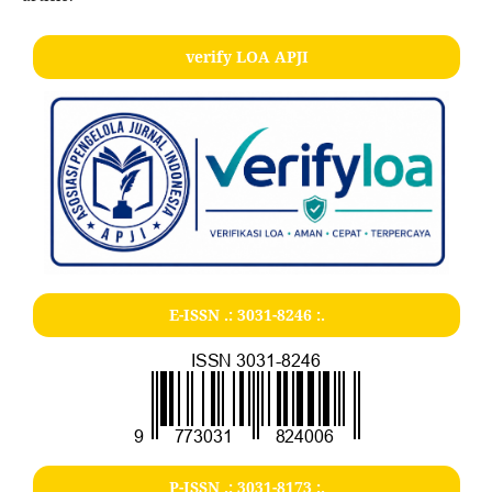
verify LOA APJI
E-ISSN .:
3031-8246
:.
P-ISSN .:
3031-8173
:.