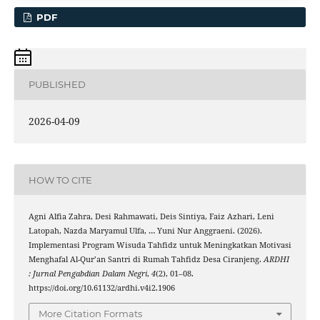
PDF
PUBLISHED
2026-04-09
HOW TO CITE
Agni Alfia Zahra, Desi Rahmawati, Deis Sintiya, Faiz Azhari, Leni
Latopah, Nazda Maryamul Ulfa, … Yuni Nur Anggraeni. (2026).
Implementasi Program Wisuda Tahfidz untuk Meningkatkan Motivasi
Menghafal Al-Qur’an Santri di Rumah Tahfidz Desa Ciranjeng.
ARDHI
: Jurnal Pengabdian Dalam Negri
,
4
(2), 01–08.
https://doi.org/10.61132/ardhi.v4i2.1906
More Citation Formats