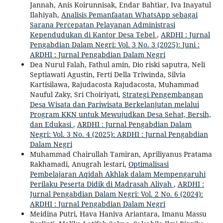
Jannah, Anis Koirunnisak, Endar Bahtiar, Iva Inayatul
Ilahiyah,
Analisis Pemanfaatan WhatsApp sebagai
Sarana Percepatan Pelayanan Administrasi
Kependudukan di Kantor Desa Tebel
,
ARDHI : Jurnal
Pengabdian Dalam Negri: Vol. 3 No. 3 (2025): Juni :
ARDHI : Jurnal Pengabdian Dalam Negri
Dea Nurul Falah, Fathul amin, Dio riski saputra, Neli
Septiawati Agustin, Ferti Della Triwinda, Silvia
Kartisilawa, Rajudacosta Rajudacosta, Muhammad
Nauful Zaky, Sri Choiriyati,
Strategi Pengembangan
Desa Wisata dan Pariwisata Berkelanjutan melalui
Program KKN untuk Mewujudkan Desa Sehat, Bersih,
dan Edukasi
,
ARDHI : Jurnal Pengabdian Dalam
Negri: Vol. 3 No. 4 (2025): ARDHI : Jurnal Pengabdian
Dalam Negri
Muhammad Chairullah Tamiran, Apriliyanus Pratama
Rakhamadi, Anugrah lestari,
Optimalisasi
Pembelajaran Aqidah Akhlak dalam Mempengaruhi
Perilaku Peserta Didik di Madrasah Aliyah
,
ARDHI :
Jurnal Pengabdian Dalam Negri: Vol. 2 No. 6 (2024):
ARDHI : Jurnal Pengabdian Dalam Negri
Meidina Putri, Hava Haniva Ariantara, Imanu Massu