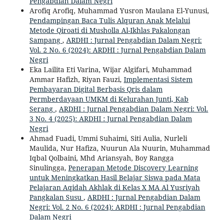
Pengabdian Dalam Negri
Arofiq Arofiq, Muhammad Yusron Maulana El-Yunusi,
Pendampingan Baca Tulis Alquran Anak Melalui
Metode Qiroati di Musholla Al-Ikhlas Pakalongan
Sampang
,
ARDHI : Jurnal Pengabdian Dalam Negri:
Vol. 2 No. 6 (2024): ARDHI : Jurnal Pengabdian Dalam
Negri
Eka Lailita Eti Varina, Wijar Algifari, Muhammad
Ammar Hafizh, Riyan Fauzi,
Implementasi Sistem
Pembayaran Digital Berbasis Qris dalam
Permberdayaan UMKM di Kelurahan Junti, Kab
Serang
,
ARDHI : Jurnal Pengabdian Dalam Negri: Vol.
3 No. 4 (2025): ARDHI : Jurnal Pengabdian Dalam
Negri
Ahmad Fuadi, Ummi Suhaimi, Siti Aulia, Nurleli
Maulida, Nur Hafiza, Nuurun Ala Nuurin, Muhammad
Iqbal Qolbaini, Mhd Ariansyah, Boy Rangga
Sinulingga,
Penerapan Metode Discovery Learning
untuk Meningkatkan Hasil Belajar Siswa pada Mata
Pelajaran Aqidah Akhlak di Kelas X MA Al Yusriyah
Pangkalan Susu
,
ARDHI : Jurnal Pengabdian Dalam
Negri: Vol. 2 No. 6 (2024): ARDHI : Jurnal Pengabdian
Dalam Negri