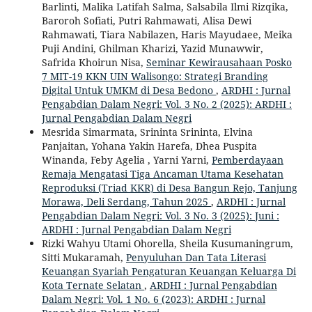
Barlinti, Malika Latifah Salma, Salsabila Ilmi Rizqika,
Baroroh Sofiati, Putri Rahmawati, Alisa Dewi
Rahmawati, Tiara Nabilazen, Haris Mayudaee, Meika
Puji Andini, Ghilman Kharizi, Yazid Munawwir,
Safrida Khoirun Nisa,
Seminar Kewirausahaan Posko
7 MIT-19 KKN UIN Walisongo: Strategi Branding
Digital Untuk UMKM di Desa Bedono
,
ARDHI : Jurnal
Pengabdian Dalam Negri: Vol. 3 No. 2 (2025): ARDHI :
Jurnal Pengabdian Dalam Negri
Mesrida Simarmata, Srininta Srininta, Elvina
Panjaitan, Yohana Yakin Harefa, Dhea Puspita
Winanda, Feby Agelia , Yarni Yarni,
Pemberdayaan
Remaja Mengatasi Tiga Ancaman Utama Kesehatan
Reproduksi (Triad KKR) di Desa Bangun Rejo, Tanjung
Morawa, Deli Serdang, Tahun 2025
,
ARDHI : Jurnal
Pengabdian Dalam Negri: Vol. 3 No. 3 (2025): Juni :
ARDHI : Jurnal Pengabdian Dalam Negri
Rizki Wahyu Utami Ohorella, Sheila Kusumaningrum,
Sitti Mukaramah,
Penyuluhan Dan Tata Literasi
Keuangan Syariah Pengaturan Keuangan Keluarga Di
Kota Ternate Selatan
,
ARDHI : Jurnal Pengabdian
Dalam Negri: Vol. 1 No. 6 (2023): ARDHI : Jurnal