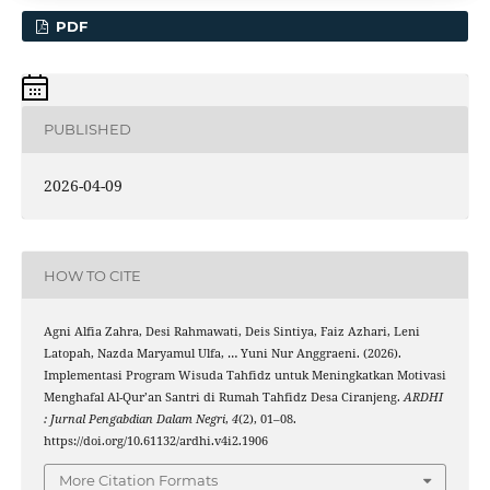
PDF
PUBLISHED
2026-04-09
HOW TO CITE
Agni Alfia Zahra, Desi Rahmawati, Deis Sintiya, Faiz Azhari, Leni
Latopah, Nazda Maryamul Ulfa, … Yuni Nur Anggraeni. (2026).
Implementasi Program Wisuda Tahfidz untuk Meningkatkan Motivasi
Menghafal Al-Qur’an Santri di Rumah Tahfidz Desa Ciranjeng.
ARDHI
: Jurnal Pengabdian Dalam Negri
,
4
(2), 01–08.
https://doi.org/10.61132/ardhi.v4i2.1906
More Citation Formats