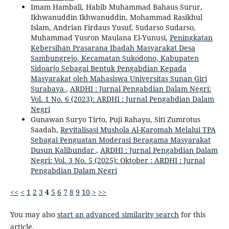
Imam Hambali, Habib Muhammad Bahaus Surur,
Ikhwanuddin Ikhwanuddin, Mohammad Rasikhul
Islam, Andrian Firdaus Yusuf, Sudarso Sudarso,
Muhammad Yusron Maulana El-Yunusi,
Peningkatan
Kebersihan Prasarana Ibadah Masyarakat Desa
Sambungrejo, Kecamatan Sukodono, Kabupaten
Sidoarjo Sebagai Bentuk Pengabdian Kepada
Masyarakat oleh Mahasiswa Universitas Sunan Giri
Surabaya
,
ARDHI : Jurnal Pengabdian Dalam Negri:
Vol. 1 No. 6 (2023): ARDHI : Jurnal Pengabdian Dalam
Negri
Gunawan Suryo Tirto, Puji Rahayu, Siti Zumrotus
Saadah,
Revitalisasi Mushola Al-Karomah Melalui TPA
Sebagai Penguatan Moderasi Beragama Masyarakat
Dusun Kalibundar
,
ARDHI : Jurnal Pengabdian Dalam
Negri: Vol. 3 No. 5 (2025): Oktober : ARDHI : Jurnal
Pengabdian Dalam Negri
<<
<
1
2
3
4
5
6
7
8
9
10
>
>>
You may also
start an advanced similarity search
for this
article.