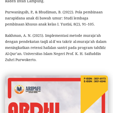
Raden Intan Lampung.
Purwaningsih, P., & Bhudiman, B. (2022). Pola pembinaan
narapidana anak di bawah umur: Studi lembaga
pembinaan khusus anak kelas I. Yustisi, 8(2), 91–105.
Rakhman, A. N. (2025). Implementasi metode muraja’ah
dengan pendekatan taqli al-if wa takrir al-muraja’ah dalam
meningkatkan retensi hafalan santri pada program tahfidz
Al-Qur’an. Universitas Islam Negeri Prof. K. H. Saifuddin
Zuhri Purwokerto.