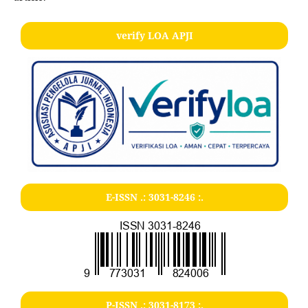
verify LOA APJI
E-ISSN .:
3031-8246
:.
P-ISSN .:
3031-8173
:.