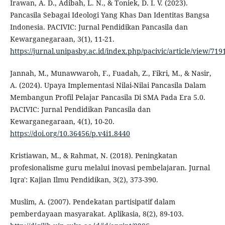
Irawan, A. D., Adibah, L. N., & Toniek, D. I. V. (2023).
Pancasila Sebagai Ideologi Yang Khas Dan Identitas Bangsa
Indonesia. PACIVIC: Jurnal Pendidikan Pancasila dan
Kewarganegaraan, 3(1), 11-21.
https://jurnal.unipasby.ac.id/index.php/pacivic/article/view/719
Jannah, M., Munawwaroh, F., Fuadah, Z., Fikri, M., & Nasir,
A. (2024). Upaya Implementasi Nilai-Nilai Pancasila Dalam
Membangun Profil Pelajar Pancasila Di SMA Pada Era 5.0.
PACIVIC: Jurnal Pendidikan Pancasila dan
Kewarganegaraan, 4(1), 10-20.
https://doi.org/10.36456/p.v4i1.8440
Kristiawan, M., & Rahmat, N. (2018). Peningkatan
profesionalisme guru melalui inovasi pembelajaran. Jurnal
Iqra': Kajian Ilmu Pendidikan, 3(2), 373-390.
Muslim, A. (2007). Pendekatan partisipatif dalam
pemberdayaan masyarakat. Aplikasia, 8(2), 89-103.