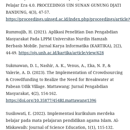
Pelajar Era 4.0. PROCEEDINGS UIN SUNAN GUNUNG DJATI
BANDUNG, 4(3), 47-57.
https://proceedings.uinsgd.ac.id/index.php/proceedings/article
Rummujib, H. (2021). Aplikasi Penelitian Dan Pengabdian
Masyarakat Pada LPPM Universitas Nurdin Hamzah
Berbasis Mobile. Jurnal Karya Informatika (KARTIKA), 2(2),
44-49.
https://ojs.unh.ac.id/kartika/article/view/628
Sukmawan, D. I., Nashir, A. K., Venus, A., Eka, N. P., &
Valerie, A. D. (2023). The Implementation of Crowdsourcing
& Crowdfunding to Realize the Need for Breakwater at
Pabean Udik Village. Mattawang: Jurnal Pengabdian
Masyarakat, 4(2), 154-162.
https://doi.org/10.35877/454RI.mattawang1396
Susilowati, E. (2022). Implementasi kurikulum merdeka
belajar pada mata pelajaran pendidikan agama Islam. Al-
Miskawaih: Journal of Science Education, 1(1), 115-132.