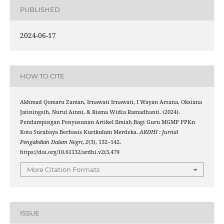
PUBLISHED
2024-06-17
HOW TO CITE
Akhmad Qomaru Zaman, Irnawati Irnawati, I Wayan Arsana, Oksiana
Jatiningsih, Nurul Ainni, & Risma Widia Ramadhanti. (2024).
Pendampingan Penyusunan Artikel Ilmiah Bagi Guru MGMP PPKn
Kota Surabaya Berbasis Kurikulum Merdeka.
ARDHI : Jurnal
Pengabdian Dalam Negri
,
2
(3), 132–142.
https://doi.org/10.61132/ardhi.v2i3.479
More Citation Formats
ISSUE