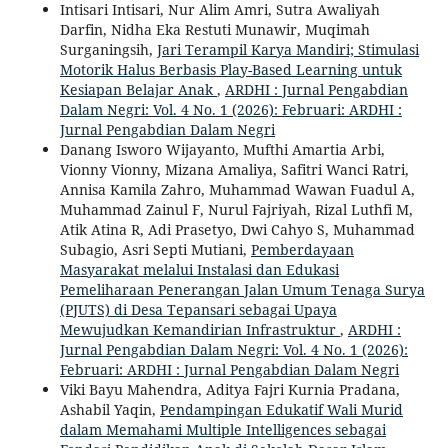
Intisari Intisari, Nur Alim Amri, Sutra Awaliyah
Darfin, Nidha Eka Restuti Munawir, Muqimah
Surganingsih,
Jari Terampil Karya Mandiri; Stimulasi
Motorik Halus Berbasis Play-Based Learning untuk
Kesiapan Belajar Anak
,
ARDHI : Jurnal Pengabdian
Dalam Negri: Vol. 4 No. 1 (2026): Februari: ARDHI :
Jurnal Pengabdian Dalam Negri
Danang Isworo Wijayanto, Mufthi Amartia Arbi,
Vionny Vionny, Mizana Amaliya, Safitri Wanci Ratri,
Annisa Kamila Zahro, Muhammad Wawan Fuadul A,
Muhammad Zainul F, Nurul Fajriyah, Rizal Luthfi M,
Atik Atina R, Adi Prasetyo, Dwi Cahyo S, Muhammad
Subagio, Asri Septi Mutiani,
Pemberdayaan
Masyarakat melalui Instalasi dan Edukasi
Pemeliharaan Penerangan Jalan Umum Tenaga Surya
(PJUTS) di Desa Tepansari sebagai Upaya
Mewujudkan Kemandirian Infrastruktur
,
ARDHI :
Jurnal Pengabdian Dalam Negri: Vol. 4 No. 1 (2026):
Februari: ARDHI : Jurnal Pengabdian Dalam Negri
Viki Bayu Mahendra, Aditya Fajri Kurnia Pradana,
Ashabil Yaqin,
Pendampingan Edukatif Wali Murid
dalam Memahami Multiple Intelligences sebagai