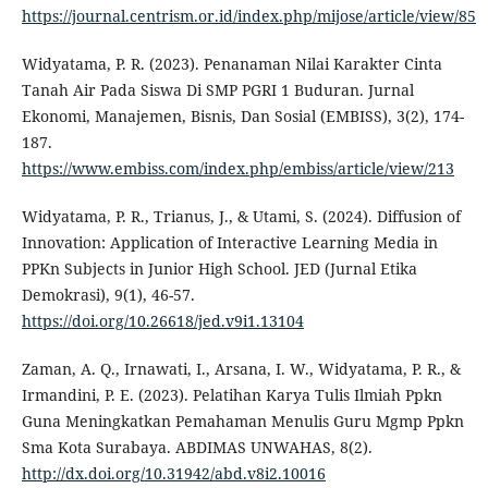
https://journal.centrism.or.id/index.php/mijose/article/view/85
Widyatama, P. R. (2023). Penanaman Nilai Karakter Cinta
Tanah Air Pada Siswa Di SMP PGRI 1 Buduran. Jurnal
Ekonomi, Manajemen, Bisnis, Dan Sosial (EMBISS), 3(2), 174-
187.
https://www.embiss.com/index.php/embiss/article/view/213
Widyatama, P. R., Trianus, J., & Utami, S. (2024). Diffusion of
Innovation: Application of Interactive Learning Media in
PPKn Subjects in Junior High School. JED (Jurnal Etika
Demokrasi), 9(1), 46-57.
https://doi.org/10.26618/jed.v9i1.13104
Zaman, A. Q., Irnawati, I., Arsana, I. W., Widyatama, P. R., &
Irmandini, P. E. (2023). Pelatihan Karya Tulis Ilmiah Ppkn
Guna Meningkatkan Pemahaman Menulis Guru Mgmp Ppkn
Sma Kota Surabaya. ABDIMAS UNWAHAS, 8(2).
http://dx.doi.org/10.31942/abd.v8i2.10016