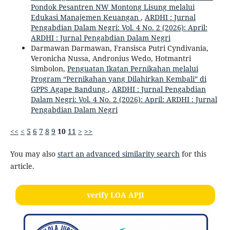
Pondok Pesantren NW Montong Lisung melalui
Edukasi Manajemen Keuangan
,
ARDHI : Jurnal
Pengabdian Dalam Negri: Vol. 4 No. 2 (2026): April:
ARDHI : Jurnal Pengabdian Dalam Negri
Darmawan Darmawan, Fransisca Putri Cyndivania,
Veronicha Nussa, Andronius Wedo, Hotmantri
Simbolon,
Penguatan Ikatan Pernikahan melalui
Program “Pernikahan yang Dilahirkan Kembali” di
GPPS Agape Bandung
,
ARDHI : Jurnal Pengabdian
Dalam Negri: Vol. 4 No. 2 (2026): April: ARDHI : Jurnal
Pengabdian Dalam Negri
<<
<
5
6
7
8
9
10
11
>
>>
You may also
start an advanced similarity search
for this
article.
verify LOA APJI