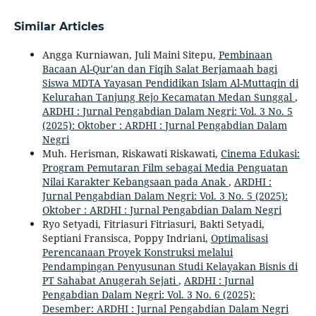
Similar Articles
Angga Kurniawan, Juli Maini Sitepu,
Pembinaan
Bacaan Al-Qur'an dan Fiqih Salat Berjamaah bagi
Siswa MDTA Yayasan Pendidikan Islam Al-Muttaqin di
Kelurahan Tanjung Rejo Kecamatan Medan Sunggal
,
ARDHI : Jurnal Pengabdian Dalam Negri: Vol. 3 No. 5
(2025): Oktober : ARDHI : Jurnal Pengabdian Dalam
Negri
Muh. Herisman, Riskawati Riskawati,
Cinema Edukasi:
Program Pemutaran Film sebagai Media Penguatan
Nilai Karakter Kebangsaan pada Anak
,
ARDHI :
Jurnal Pengabdian Dalam Negri: Vol. 3 No. 5 (2025):
Oktober : ARDHI : Jurnal Pengabdian Dalam Negri
Ryo Setyadi, Fitriasuri Fitriasuri, Bakti Setyadi,
Septiani Fransisca, Poppy Indriani,
Optimalisasi
Perencanaan Proyek Konstruksi melalui
Pendampingan Penyusunan Studi Kelayakan Bisnis di
PT Sahabat Anugerah Sejati
,
ARDHI : Jurnal
Pengabdian Dalam Negri: Vol. 3 No. 6 (2025):
Desember: ARDHI : Jurnal Pengabdian Dalam Negri