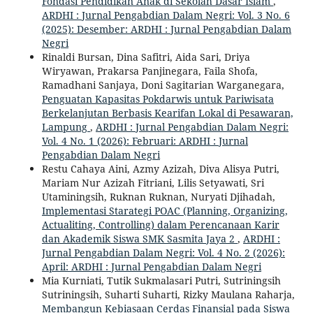
Fondasi Pendidikan Anak di Sekolah Dasar Islam
,
ARDHI : Jurnal Pengabdian Dalam Negri: Vol. 3 No. 6
(2025): Desember: ARDHI : Jurnal Pengabdian Dalam
Negri
Rinaldi Bursan, Dina Safitri, Aida Sari, Driya
Wiryawan, Prakarsa Panjinegara, Faila Shofa,
Ramadhani Sanjaya, Doni Sagitarian Warganegara,
Penguatan Kapasitas Pokdarwis untuk Pariwisata
Berkelanjutan Berbasis Kearifan Lokal di Pesawaran,
Lampung
,
ARDHI : Jurnal Pengabdian Dalam Negri:
Vol. 4 No. 1 (2026): Februari: ARDHI : Jurnal
Pengabdian Dalam Negri
Restu Cahaya Aini, Azmy Azizah, Diva Alisya Putri,
Mariam Nur Azizah Fitriani, Lilis Setyawati, Sri
Utaminingsih, Ruknan Ruknan, Nuryati Djihadah,
Implementasi Starategi POAC (Planning, Organizing,
Actualiting, Controlling) dalam Perencanaan Karir
dan Akademik Siswa SMK Sasmita Jaya 2
,
ARDHI :
Jurnal Pengabdian Dalam Negri: Vol. 4 No. 2 (2026):
April: ARDHI : Jurnal Pengabdian Dalam Negri
Mia Kurniati, Tutik Sukmalasari Putri, Sutriningsih
Sutriningsih, Suharti Suharti, Rizky Maulana Raharja,
Membangun Kebiasaan Cerdas Finansial pada Siswa