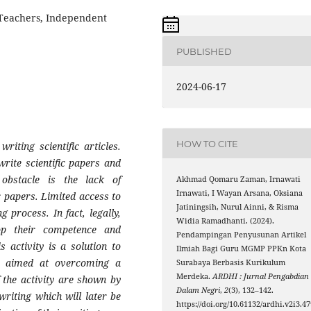
n Teachers, Independent
PUBLISHED
2024-06-17
HOW TO CITE
iting scientific articles.
rite scientific papers and
obstacle is the lack of
Akhmad Qomaru Zaman, Irnawati
Irnawati, I Wayan Arsana, Oksiana
ic papers. Limited access to
Jatiningsih, Nurul Ainni, & Risma
g process. In fact, legally,
Widia Ramadhanti. (2024).
op their competence and
Pendampingan Penyusunan Artikel
s activity is a solution to
Ilmiah Bagi Guru MGMP PPKn Kota
h aimed at overcoming a
Surabaya Berbasis Kurikulum
Merdeka.
ARDHI : Jurnal Pengabdian
 the activity are shown by
Dalam Negri
,
2
(3), 132–142.
writing which will later be
https://doi.org/10.61132/ardhi.v2i3.47