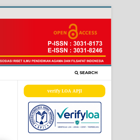
SEARCH
verify LOA APJI