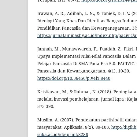
Irawan, A. D., Adibah, L. N., & Toniek, D. I. V. (
Ideologi Yang Khas Dan Identitas Bangsa Indones
Pendidikan Pancasila dan Kewarganegaraan, 3(1
https://jurnal.unipasby.ac.id/index.php/pacivic/a
Jannah, M., Munawwaroh, F., Fuadah, Z., Fikri, M
Upaya Implementasi Nilai-Nilai Pancasila Dala
Pelajar Pancasila Di SMA Pada Era 5.0. PACIVIC:
Pancasila dan Kewarganegaraan, 4(1), 10-20.
https://doi.org/10.36456/p.v4i1.8440
Kristiawan, M., & Rahmat, N. (2018). Peningkat
melalui inovasi pembelajaran. Jurnal Iqra': Kaji
373-390.
Muslim, A. (2007). Pendekatan partisipatif da
masyarakat. Aplikasia, 8(2), 89-103.
http://digilib
suka.ac.id/id/eprint/8286