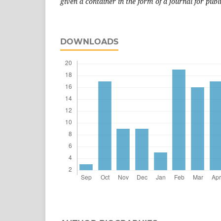
given a container in the form of a journal for publi
DOWNLOADS