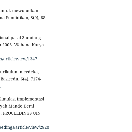
ni untuk mewujudkan
a Pendidikan, 8(9), 68-
ional pasal 3 undang-
un 2003. Wahana Karya
n/article/view/1347
 kurikulum merdeka,
Basicedu, 6(4), 7174-
1
 Simulasi Implementasi
riyah Mande Demi
4.0. PROCEEDINGS UIN
eedings/article/view/2820