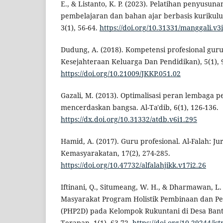
E., & Listanto, K. P. (2023). Pelatihan penyusu
pembelajaran dan bahan ajar berbasis kurikul
3(1), 56-64.
https://doi.org/10.31331/manggali.v3
Dudung, A. (2018). Kompetensi profesional guru
Kesejahteraan Keluarga Dan Pendidikan), 5(1), 
https://doi.org/10.21009/JKKP.051.02
Gazali, M. (2013). Optimalisasi peran lembaga 
mencerdaskan bangsa. Al-Ta'dib, 6(1), 126-136.
https://dx.doi.org/10.31332/atdb.v6i1.295
Hamid, A. (2017). Guru profesional. Al-Falah: J
Kemasyarakatan, 17(2), 274-285.
https://doi.org/10.47732/alfalahjikk.v17i2.26
Iftinani, Q., Situmeang, W. H., & Dharmawan, 
Masyarakat Program Holistik Pembinaan dan 
(PHP2D) pada Kelompok Rukuntani di Desa Bantar
Terapan, 1(1), 63-72.
https://doi.org/10.29244/jst