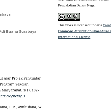
Pengabdian Dalam Negri
rabaya
This work is licensed under a
Creat
Commons Attribution-ShareAlike 4
 Adi Buana Surabaya
International License
.
ul Ajar Projek Penguatan
n Program Sekolah
Masyarakat, 1(1), 102-
article/view/13
tama, P. R., Ayulusiana, W.