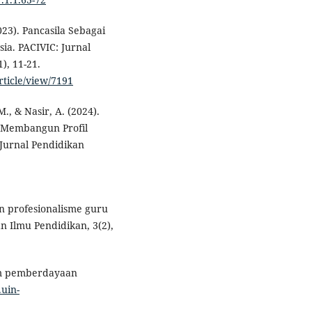
2023). Pancasila Sebagai
ia. PACIVIC: Jurnal
), 11-21.
rticle/view/7191
., & Nasir, A. (2024).
m Membangun Profil
 Jurnal Pendidikan
an profesionalisme guru
an Ilmu Pendidikan, 3(2),
lam pemberdayaan
.uin-