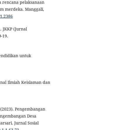
nan rencana pelaksanaan
um merdeka. Manggali,
i1.2386
. JKKP (Jurnal
9-19.
pendidikan untuk
urnal Ilmiah Keislaman dan
L. (2023). Pengembangan
Pengembangan Desa
sari. Jurnal Sosial
r.1.1.63-72