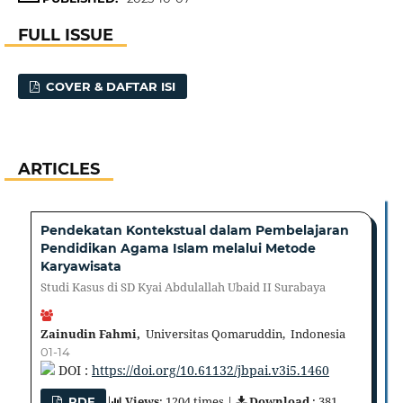
FULL ISSUE
COVER & DAFTAR ISI
ARTICLES
Pendekatan Kontekstual dalam Pembelajaran
Pendidikan Agama Islam melalui Metode
Karyawisata
Studi Kasus di SD Kyai Abdulallah Ubaid II Surabaya
Zainudin Fahmi,
Universitas Qomaruddin, Indonesia
01-14
DOI :
https://doi.org/10.61132/jbpai.v3i5.1460
Views
: 1204 times |
Download
: 381
PDF