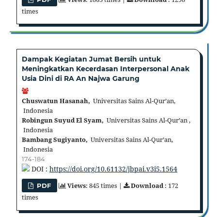
times
Dampak Kegiatan Jumat Bersih untuk
Meningkatkan Kecerdasan Interpersonal Anak
Usia Dini di RA An Najwa Garung
Chuswatun Hasanah,
Universitas Sains Al-Qur’an,
Indonesia
Robingun Suyud El Syam,
Universitas Sains Al-Qur’an ,
Indonesia
Bambang Sugiyanto,
Universitas Sains Al-Qur’an,
Indonesia
174-184
DOI :
https://doi.org/10.61132/jbpai.v3i5.1564
Views
: 845 times |
Download
: 172
PDF
times