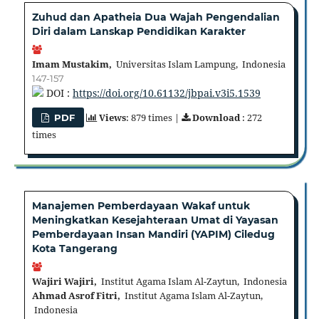
Zuhud dan Apatheia Dua Wajah Pengendalian
Diri dalam Lanskap Pendidikan Karakter
Imam Mustakim,
Universitas Islam Lampung, Indonesia
147-157
DOI :
https://doi.org/10.61132/jbpai.v3i5.1539
Views
: 879 times |
Download
: 272
PDF
times
Manajemen Pemberdayaan Wakaf untuk
Meningkatkan Kesejahteraan Umat di Yayasan
Pemberdayaan Insan Mandiri (YAPIM) Ciledug
Kota Tangerang
Wajiri Wajiri,
Institut Agama Islam Al-Zaytun, Indonesia
Ahmad Asrof Fitri,
Institut Agama Islam Al-Zaytun,
Indonesia