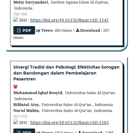
Meity Suryandari,
Institut Agama Islam Al-Zaytun,
Indonesia
158-166
DOI :
https://doi.org/10.61132/jbpai.v3i5.1545
Views
: 492 times |
Download
: 207
PDF
times
Sinergi Tradisi dan Psikologi; Efektivitas Sorogan
dan Bandongan dalam Pembelajaran
Pesantren
Muhammad Iqbal Rosyid,
Universitas Sains Al-Qur’an,
Indonesia
Rifdatul Aisy,
Universitas Sains Al-Qur’an , Indonesia
Nurul Mubin,
Universitas Sains Al-Qur’an, Indonesia
167-173
DOI :
https://doi.org/10.61132/jbpai.v3i5.1563
Views
: 1863 times |
Download
: 1298
PDF