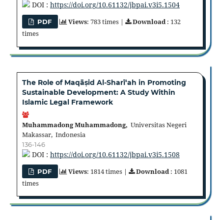
DOI :
https://doi.org/10.61132/jbpai.v3i5.1504
Views
: 783 times |
Download
: 132
PDF
times
The Role of Maqāṣid Al-Sharī‘ah in Promoting
Sustainable Development: A Study Within
Islamic Legal Framework
Muhammadong Muhammadong,
Universitas Negeri
Makassar, Indonesia
136-146
DOI :
https://doi.org/10.61132/jbpai.v3i5.1508
Views
: 1814 times |
Download
: 1081
PDF
times