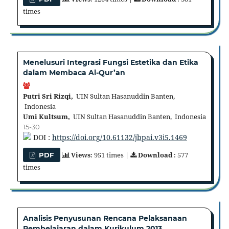
times
Menelusuri Integrasi Fungsi Estetika dan Etika
dalam Membaca Al-Qur’an
Putri Sri Rizqi,
UIN Sultan Hasanuddin Banten,
Indonesia
Umi Kultsum,
UIN Sultan Hasanuddin Banten, Indonesia
15-30
DOI :
https://doi.org/10.61132/jbpai.v3i5.1469
Views
: 951 times |
Download
: 577
PDF
times
Analisis Penyusunan Rencana Pelaksanaan
Pembelajaran dalam Kurikulum 2013