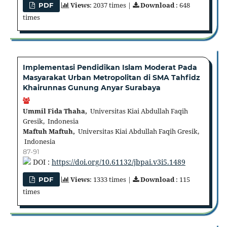
Views
: 2037 times |
Download
: 648
PDF
times
Implementasi Pendidikan Islam Moderat Pada
Masyarakat Urban Metropolitan di SMA Tahfidz
Khairunnas Gunung Anyar Surabaya
Ummil Fida Thaha,
Universitas Kiai Abdullah Faqih
Gresik, Indonesia
Maftuh Maftuh,
Universitas Kiai Abdullah Faqih Gresik,
Indonesia
87-91
DOI :
https://doi.org/10.61132/jbpai.v3i5.1489
Views
: 1333 times |
Download
: 115
PDF
times