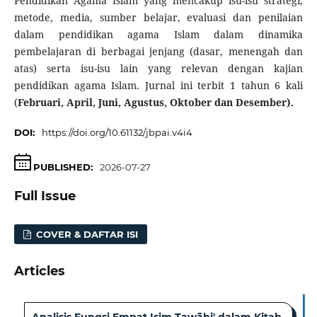
Pendidikan Agama Islam yang mencakup isu-isu strategi,
metode, media, sumber belajar, evaluasi dan penilaian
dalam pendidikan agama Islam dalam dinamika
pembelajaran di berbagai jenjang (dasar, menengah dan
atas) serta isu-isu lain yang relevan dengan kajian
pendidikan agama Islam. Jurnal ini terbit 1 tahun 6 kali
(
Februari, April, Juni, Agustus, Oktober dan Desember).
DOI:
https://doi.org/10.61132/jbpai.v4i4
PUBLISHED:
2026-07-27
Full Issue
COVER & DAFTAR ISI
Articles
Analisis Fungsi Empat Isim Tawābi' dalam Kitab