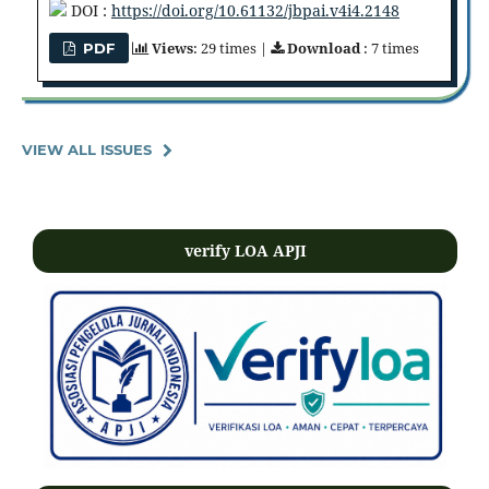
DOI :
https://doi.org/10.61132/jbpai.v4i4.2148
Views
: 29 times |
Download
: 7 times
PDF
VIEW ALL ISSUES
verify LOA APJI