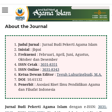
About the Journal
Judul Jurnal
: Jurnal Budi Pekerti Agama Islam
Inisial
: jbpai
Frekuensi
: Februari, April, Juni, Agustus,
Oktober dan Desember
ISSN Cetak
:
3031-8351
ISSN Online
:
3031-8343
Ketua Dewan Editor
:
Teguh Luhuringbudi, M.A.
DOI
: 10.61132
Penerbit
: Asosiasi Riset Ilmu Pendidikan Agama
dan Filsafat Indonesia
Jurnal Budi Pekerti Agama Islam
dengan e-ISSN:
3031-