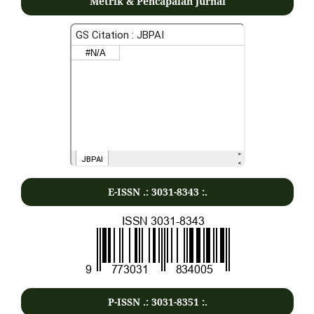
Metrik & Pencapaian Jurnal
E-ISSN .:
3031-8343
:.
P-ISSN .:
3031-8351
:.