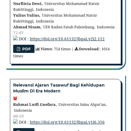
Nurfitria Dewi,
Universitas Mohammad Natsir
Bukittinggi, Indonesia
Yulius Yulius,
Universitas Mohammad Natsir
Bukittinggi, Indonesia
Ahmad Nisam,
UIN Raden Fatah Palembang, Indonesia
72-87
DOI :
https://doi.org/10.61132/jbpai.v2i2.112
Views
: 754 times |
Download
: 1014
PDF
times
Relevansi Ajaran Tasawuf Bagi Kehidupan
Muslim Di Era Modern
Rahmat Lutfi Guefara,
Universitas Sains Alqur’an,
Indonesia
88-93
DOI :
https://doi.org/10.61132/jbpai.v1i6.356