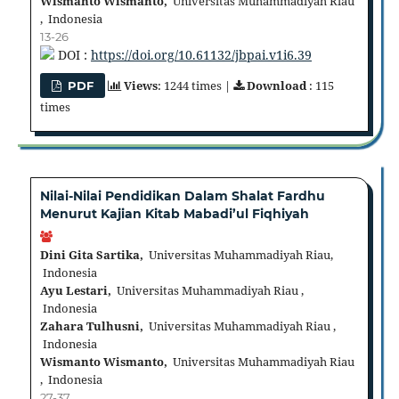
Wismanto Wismanto,
Universitas Muhammadiyah Riau
, Indonesia
13-26
DOI :
https://doi.org/10.61132/jbpai.v1i6.39
Views
: 1244 times |
Download
: 115
PDF
times
Nilai-Nilai Pendidikan Dalam Shalat Fardhu
Menurut Kajian Kitab Mabadi’ul Fiqhiyah
Dini Gita Sartika,
Universitas Muhammadiyah Riau,
Indonesia
Ayu Lestari,
Universitas Muhammadiyah Riau ,
Indonesia
Zahara Tulhusni,
Universitas Muhammadiyah Riau ,
Indonesia
Wismanto Wismanto,
Universitas Muhammadiyah Riau
, Indonesia
27-37