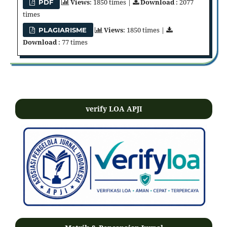
Views
: 1850 times |
Download
: 2077
PDF
times
Views
: 1850 times |
PLAGIARISME
Download
: 77 times
verify LOA APJI