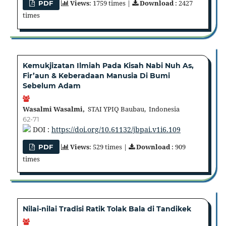
Views
: 1759 times |
Download
: 2427
PDF
times
Kemukjizatan Ilmiah Pada Kisah Nabi Nuh As,
Fir’aun & Keberadaan Manusia Di Bumi
Sebelum Adam
Wasalmi Wasalmi,
STAI YPIQ Baubau, Indonesia
62-71
DOI :
https://doi.org/10.61132/jbpai.v1i6.109
Views
: 529 times |
Download
: 909
PDF
times
Nilai-nilai Tradisi Ratik Tolak Bala di Tandikek