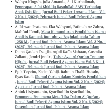
Wahyu Ningsih, Julia Amanda, Siti Nurhalimah,
Penerapan Sifat Shiddiq Rasulullah SAW Terhadap
Anak Usia Dini
,
Jurnal Budi Pekerti Agama Islam: Vol.
2 No. 1 (2024): Februari: Jurnal Budi Pekerti Agama
Islam
A. Riswan Pratama, Eka Wahyuni, Fatimah Az Zahra,
Mahfud Ifendi,
Masa Kemunduran Pendidikan Islam :
Analisis Dampak Runtuhnya Baghdad pada Tahun
1258 M
,
Jurnal Budi Pekerti Agama Islam: Vol. 3 No. 1
(2025): Februari: Jurnal Budi Pekerti Agama Islam
Diena Qaulan Tsaqila, Aqbil Daffa Siahaan, Gusmita
Zalianti, Jendri Jendri,
Tafsir Ayat Al-Qur’an Tentang
Hijrah
,
Jurnal Budi Pekerti Agama Islam: Vol. 3 No. 1
(2025): Februari: Jurnal Budi Pekerti Agama Islam
Epik Teyebu, Kasim Yahiji, Rahmin Thalib Husain,
Ilyas Daud,
Ulumul Qur’an dalam Konteks Pendidikan
,
Jurnal Budi Pekerti Agama Islam: Vol. 2 No. 4 (2024):
Agustus : Jurnal Budi Pekerti Agama Islam
Antok Listyantanto, Syarifuddin Syarifuddin,
Fenomena-Fenomena Metafisika Dalam Al Qur’an
,
Jurnal Budi Pekerti Agama Islam: Vol. 2 No. 6 (2024):
Desember: Jurnal Budi Pekerti Agama Islam