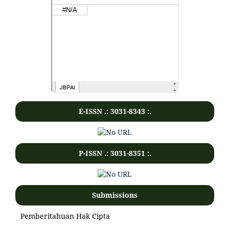
E-ISSN .:
3031-8343
:.
P-ISSN .:
3031-8351
:.
Submissions
Pemberitahuan Hak Cipta