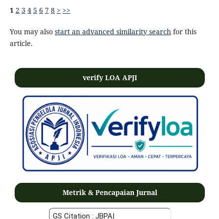
1
2
3
4
5
6
7
8
>
>>
You may also
start an advanced similarity search
for this
article.
verify LOA APJI
Metrik & Pencapaian Jurnal