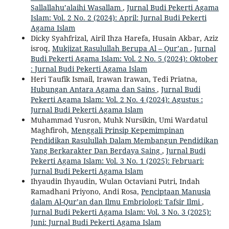
Sallallahu’alaihi Wasallam
,
Jurnal Budi Pekerti Agama
Islam: Vol. 2 No. 2 (2024): April: Jurnal Budi Pekerti
Agama Islam
Dicky Syahfrizal, Airil Ihza Harefa, Husain Akbar, Aziz
isroq,
Mukjizat Rasulullah Berupa Al – Qur’an
,
Jurnal
Budi Pekerti Agama Islam: Vol. 2 No. 5 (2024): Oktober
: Jurnal Budi Pekerti Agama Islam
Heri Taufik Ismail, Irawan Irawan, Tedi Priatna,
Hubungan Antara Agama dan Sains
,
Jurnal Budi
Pekerti Agama Islam: Vol. 2 No. 4 (2024): Agustus :
Jurnal Budi Pekerti Agama Islam
Muhammad Yusron, Muhk Nursikin, Umi Wardatul
Maghfiroh,
Menggali Prinsip Kepemimpinan
Pendidikan Rasulullah Dalam Membangun Pendidikan
Yang Berkarakter Dan Berdaya Saing
,
Jurnal Budi
Pekerti Agama Islam: Vol. 3 No. 1 (2025): Februari:
Jurnal Budi Pekerti Agama Islam
Ihyaudin Ihyaudin, Wulan Octaviani Putri, Indah
Ramadhani Priyono, Andi Rosa,
Penciptaan Manusia
dalam Al-Qur’an dan Ilmu Embriologi: Tafsir Ilmi
,
Jurnal Budi Pekerti Agama Islam: Vol. 3 No. 3 (2025):
Juni: Jurnal Budi Pekerti Agama Islam