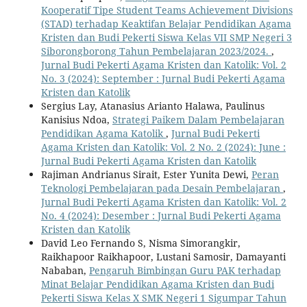
Kooperatif Tipe Student Teams Achievement Divisions
(STAD) terhadap Keaktifan Belajar Pendidikan Agama
Kristen dan Budi Pekerti Siswa Kelas VII SMP Negeri 3
Siborongborong Tahun Pembelajaran 2023/2024.
,
Jurnal Budi Pekerti Agama Kristen dan Katolik: Vol. 2
No. 3 (2024): September : Jurnal Budi Pekerti Agama
Kristen dan Katolik
Sergius Lay, Atanasius Arianto Halawa, Paulinus
Kanisius Ndoa,
Strategi Paikem Dalam Pembelajaran
Pendidikan Agama Katolik
,
Jurnal Budi Pekerti
Agama Kristen dan Katolik: Vol. 2 No. 2 (2024): June :
Jurnal Budi Pekerti Agama Kristen dan Katolik
Rajiman Andrianus Sirait, Ester Yunita Dewi,
Peran
Teknologi Pembelajaran pada Desain Pembelajaran
,
Jurnal Budi Pekerti Agama Kristen dan Katolik: Vol. 2
No. 4 (2024): Desember : Jurnal Budi Pekerti Agama
Kristen dan Katolik
David Leo Fernando S, Nisma Simorangkir,
Raikhapoor Raikhapoor, Lustani Samosir, Damayanti
Nababan,
Pengaruh Bimbingan Guru PAK terhadap
Minat Belajar Pendidikan Agama Kristen dan Budi
Pekerti Siswa Kelas X SMK Negeri 1 Sigumpar Tahun