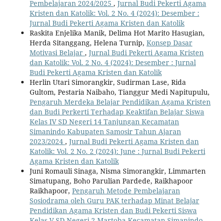
Pembelajaran 2024/2025
,
Jurnal Budi Pekerti Agama
Kristen dan Katolik: Vol. 2 No. 4 (2024): Desember :
Jurnal Budi Pekerti Agama Kristen dan Katolik
Raskita Enjelika Manik, Delima Hot Marito Hasugian,
Herda Sitanggang, Helena Turnip,
Konsep Dasar
Motivasi Belajar
,
Jurnal Budi Pekerti Agama Kristen
dan Katolik: Vol. 2 No. 4 (2024): Desember : Jurnal
Budi Pekerti Agama Kristen dan Katolik
Herlin Utari Simorangkir, Sudirman Lase, Rida
Gultom, Pestaria Naibaho, Tianggur Medi Napitupulu,
Pengaruh Merdeka Belajar Pendidikan Agama Kristen
dan Budi Perkerti Terhadap Keaktifan Belajar Siswa
Kelas IV SD Negeri 14 Tanjungan Kecamatan
Simanindo Kabupaten Samosir Tahun Ajaran
2023/2024
,
Jurnal Budi Pekerti Agama Kristen dan
Katolik: Vol. 2 No. 2 (2024): June : Jurnal Budi Pekerti
Agama Kristen dan Katolik
Juni Romauli Sinaga, Nisma Simorangkir, Limmarten
Simatupang, Boho Parulian Pardede, Raikhapoor
Raikhapoor,
Pengaruh Metode Pembelajaran
Sosiodrama oleh Guru PAK terhadap Minat Belajar
Pendidikan Agama Kristen dan Budi Pekerti Siswa
Kelas V SD Negeri 2 Martoba Kecamatan Simanindo