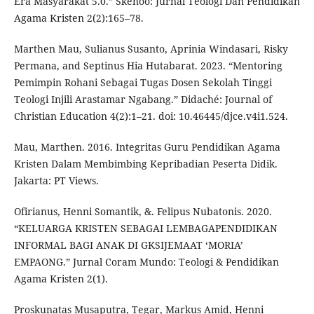
Era Masyarakat 5.0.” Skenoo: Jurnal Teologi Dan Pendidikan
Agama Kristen 2(2):165–78.
Marthen Mau, Sulianus Susanto, Aprinia Windasari, Risky
Permana, and Septinus Hia Hutabarat. 2023. “Mentoring
Pemimpin Rohani Sebagai Tugas Dosen Sekolah Tinggi
Teologi Injili Arastamar Ngabang.” Didaché: Journal of
Christian Education 4(2):1–21. doi: 10.46445/djce.v4i1.524.
Mau, Marthen. 2016. Integritas Guru Pendidikan Agama
Kristen Dalam Membimbing Kepribadian Peserta Didik.
Jakarta: PT Views.
Ofirianus, Henni Somantik, &. Felipus Nubatonis. 2020.
“KELUARGA KRISTEN SEBAGAI LEMBAGAPENDIDIKAN
INFORMAL BAGI ANAK DI GKSIJEMAAT ‘MORIA’
EMPAONG.” Jurnal Coram Mundo: Teologi & Pendidikan
Agama Kristen 2(1).
Proskunatas Musaputra, Tegar, Markus Amid, Henni