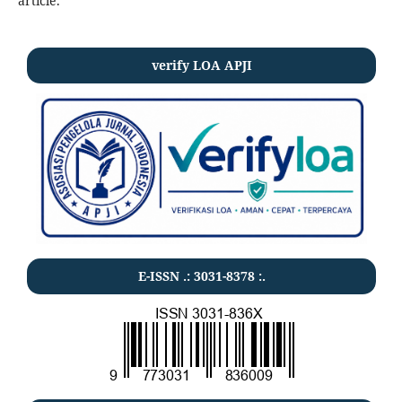
article.
verify LOA APJI
E-ISSN .:
3031-8378
:.