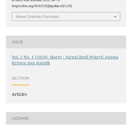
Kristen Dan Katolik
,
2
(1), 54–71.
https://doi.org/10.61132/jbpakk.v2i1.232
More Citation Formats
ISSUE
Vol. 2 No. 1 (2024): Maret : Jurnal Budi Pekerti Agama
Kristen dan Katolik
SECTION
Articles
LICENSE