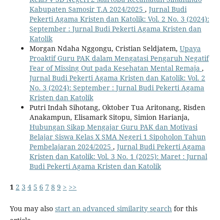
Kabupaten Samosir T.A 2024/2025
,
Jurnal Budi
Pekerti Agama Kristen dan Katolik: Vol. 2 No. 3 (2024):
September : Jurnal Budi Pekerti Agama Kristen dan
Katolik
Morgan Ndaha Nggongu, Cristian Seldjatem,
Upaya
Proaktif Guru PAK dalam Mengatasi Pengaruh Negatif
Fear of Missing Out pada Kesehatan Mental Remaja
,
Jurnal Budi Pekerti Agama Kristen dan Katolik: Vol. 2
No. 3 (2024): September : Jurnal Budi Pekerti Agama
Kristen dan Katolik
Putri Indah Sihotang, Oktober Tua Aritonang, Risden
Anakampun, Elisamark Sitopu, Simion Harianja,
Hubungan Sikap Mengajar Guru PAK dan Motivasi
Belajar Siswa Kelas X SMA Negeri 1 Sipoholon Tahun
Pembelajaran 2024/2025
,
Jurnal Budi Pekerti Agama
Kristen dan Katolik: Vol. 3 No. 1 (2025): Maret : Jurnal
Budi Pekerti Agama Kristen dan Katolik
1
2
3
4
5
6
7
8
9
>
>>
You may also
start an advanced similarity search
for this